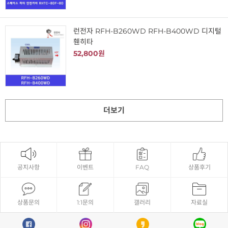
런전자 RFH-B260WD RFH-B400WD 디지털
휀히타
52,800원
더보기
공지사항
이벤트
FAQ
상품후기
상품문의
1:1문의
갤러리
자료실