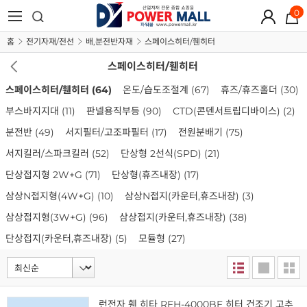
0
홈
전기자재/전선
배,분전반자재
스페이스히터/휀히터
스페이스히터/휀히터
스페이스히터/휀히터
(64)
온도/습도조절계
(67)
휴즈/휴즈홀더
(30)
부스바지지대
(11)
판넬용직부등
(90)
CTD(콘덴서트립디바이스)
(2)
분전반
(49)
서지필터/고조파필터
(17)
전원분배기
(75)
서지킬러/스파크킬러
(52)
단상형 2선식(SPD)
(21)
단상접지형 2W+G
(71)
단상형(휴즈내장)
(17)
삼상N접지형(4W+G)
(10)
삼상N접지(카운터,휴즈내장)
(3)
삼상접지형(3W+G)
(96)
삼상접지(카운터,휴즈내장)
(38)
단상접지(카운터,휴즈내장)
(5)
모듈형
(27)
런전자 휀 히타 RFH-4000BF 히터 건조기 고추