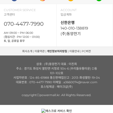
CUSTOMER SERVICE
ACCOUNT
고객센터
입금계좌
신한은행
070-4477-7990
140-010-138819
AM 09:00 ~ PM 06:00
(주)동양전기
(점심시간 : PM 12:00 ~ 01:00)
토, 일, 공휴일 휴무
회사소개
|
이용약관
|
개인정보처리방침
|
이용안내
|
PC버전
상호 : (주)동양전기 대표 : 이진희
주소 : 경기도 화성시 팔탄면 시청로 934-6 (우리들유통타운) D동
101~102호
사업자번호 : 124-85-61988 통신판매업신고 : 2013-화성팔탄-19-04
대표번호 : 070-4477-7990 이메일 : a3660074@naver.com
호스팅제공 : 메이크샵(주)
copyrightⓒpowermall.kr. All Rights Reserved.