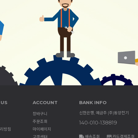
 US
ACCOUNT
BANK INFO
신한은행, 예금주 (주)동양전기
장바구니
주문조회
140-010-138819
리방침
마이페이지
배송조회
카드결제조회
고객센터