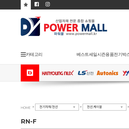
카테고리
베스트
세일
시즌용품
전기박
>
>
전기자재/전선
전선,케이블
HOME
RN-F