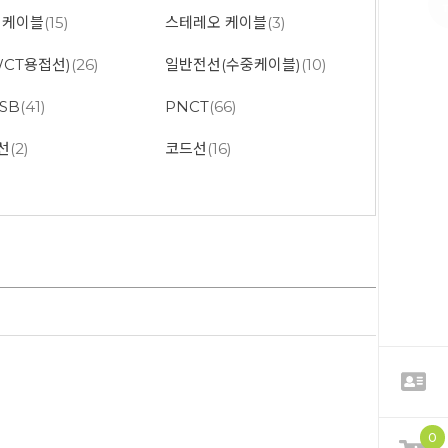
P)케이블
(15)
스테레오 케이블
(3)
CT용접선)
(26)
일반전선(수중케이블)
(10)
-SB
(41)
PNCT
(66)
선
(2)
코드선
(16)
0