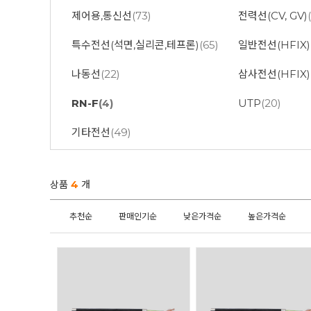
제어용,통신선
(73)
전력선(CV, GV)
특수전선(석면,실리콘,테프론)
(65)
일반전선(HFIX)
나동선
(22)
삼사전선(HFIX)
RN-F
(4)
UTP
(20)
기타전선
(49)
상품
4
개
추천순
판매인기순
낮은가격순
높은가격순