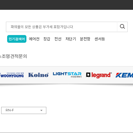
에어컨
장갑
전선
차단기
분전함
센서등
인기검색어
스
조명
견적문의
>
RN-F