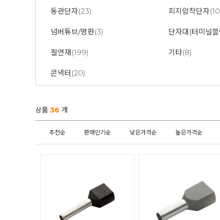
동관단자
(23)
피지압착단자
(1
넘버튜브/명판
(3)
단자대(터미널블
절연재
(199)
기타
(8)
콘넥터
(20)
상품
36
개
추천순
판매인기순
낮은가격순
높은가격순