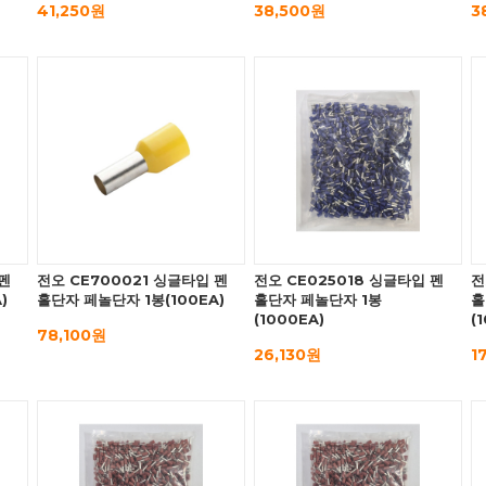
41,250원
38,500원
3
 펜
전오 CE700021 싱글타입 펜
전오 CE025018 싱글타입 펜
전
)
홀단자 페놀단자 1봉(100EA)
홀단자 페놀단자 1봉
홀
(1000EA)
(
78,100원
26,130원
1