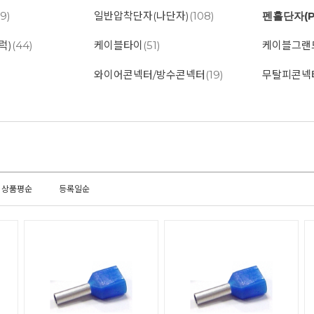
09)
일반압착단자(나단자)
(108)
펜홀단자(P
럭)
(44)
케이블타이
(51)
케이블그랜
와이어콘넥터/방수콘넥터
(19)
무탈피콘넥
상품평순
등록일순