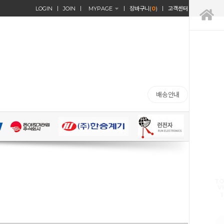
LOGIN
JOIN
MYPAGE
장바구니(
0
)
고객센터
배송안내
TO
V
1