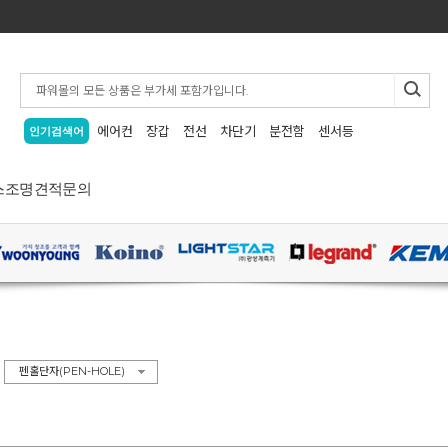
에어컨
장갑
전선
차단기
분전함
센서등
인기검색어
스
조명
견적문의
>
펜홀단자(PEN-HOLE)