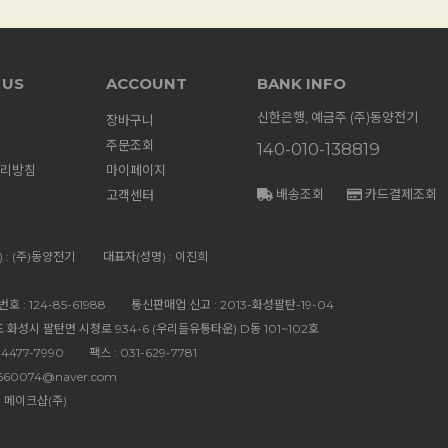
 US
ACCOUNT
BANK INFO
신한은행, 예금주 (주)동양전기
장바구니
주문조회
140-010-138819
리방침
마이페이지
배송조회
카드결제조회
고객센터
 : (주)동양전기
대표자(성명) : 이진희
 : 124-85-61988
통신판매업 신고 : 2013-화성팔탄-19-04
도 화성시 팔탄면 시청로 934-6 (우리들유통타운) D동 101~102호
-4477-7990
팩스 : 031-629-7781
660074@naver.com
 메이크샵(주)