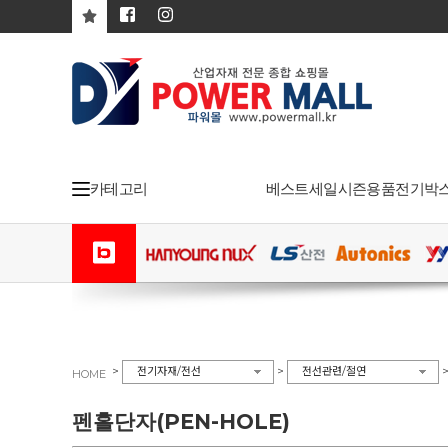
카테고리
베스트
세일
시즌용품
전기박
>
>
전기자재/전선
전선관련/절연
HOME
펜홀단자(PEN-HOLE)