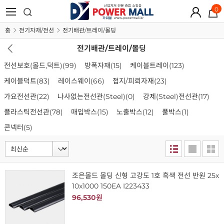
0
홈
전기자재/전선
전기배관/트레이/몰딩
전기배관/트레이/몰딩
전선보호(몰드,덕트)
(99)
방폭자재
(15)
케이블트레이
(123)
케이블덕트
(83)
레이스웨이
(66)
접지/피뢰자재
(23)
가요전선관
(22)
나사없는전선관(Steel)
(0)
강제(Steel)전선관
(17)
플라스틱전선관
(78)
매입박스
(15)
노출박스
(12)
풀박스
(1)
콘넥터
(5)
조은몰드 몰딩 신형 고강도 1호 흑색 전선 반원 25x
10x1000 150EA I223433
96,530원