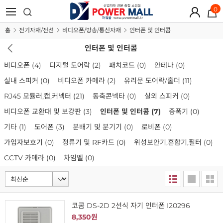
0
홈
전기자재/전선
비디오폰/방송/통신자재
인터폰 및 인터콤
인터폰 및 인터콤
비디오폰
(4)
디지털 도어락
(2)
패치코드
(0)
안테나
(0)
실내 스피커
(0)
비디오폰 카메라
(2)
유리문 도어락/홀더
(11)
RJ45 모듈러,캡,커넥터
(21)
동축콘넥타
(0)
실외 스피커
(0)
비디오폰 교환대 및 보강판
(3)
인터폰 및 인터콤
(7)
증폭기
(0)
기타
(1)
도어폰
(3)
분배기 및 분기기
(0)
로비폰
(0)
가입자보호기
(0)
정류기 및 RF카드
(0)
위성보안기,혼합기,필터
(0)
CCTV 카메라
(0)
차임벨
(0)
코콤 DS-2D 2선식 자기 인터폰 I20296
8,350원