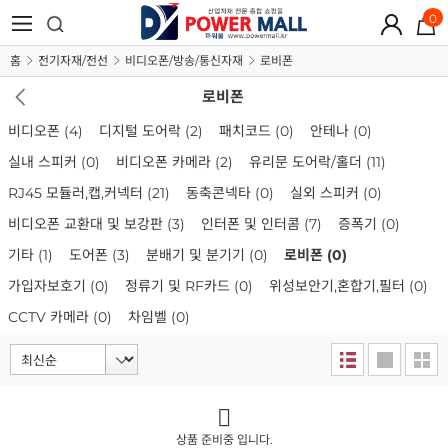
0
홈
전기자재/전선
비디오폰/방송/통신자재
로비폰
로비폰
비디오폰
(4)
디지털 도어락
(2)
패치코드
(0)
안테나
(0)
실내 스피커
(0)
비디오폰 카메라
(2)
유리문 도어락/홀더
(11)
RJ45 모듈러,캡,커넥터
(21)
동축콘넥타
(0)
실외 스피커
(0)
비디오폰 교환대 및 보강판
(3)
인터폰 및 인터콤
(7)
증폭기
(0)
기타
(1)
도어폰
(3)
분배기 및 분기기
(0)
로비폰
(0)
가입자보호기
(0)
정류기 및 RF카드
(0)
위성보안기,혼합기,필터
(0)
CCTV 카메라
(0)
차임벨
(0)
상품 준비중 입니다.