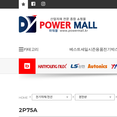
카테고리
베스트
세일
시즌용품
전기박
>
>
전기자재/전선
분전반
HOME
2P75A