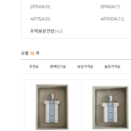
2P50A
(8)
2P60A
(7)
4P75A
(8)
4P100A
(12)
주택용분전반
(42)
상품
12
개
추천순
판매인기순
낮은가격순
높은가격순