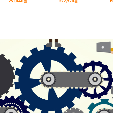
251,040원
222,720원
1