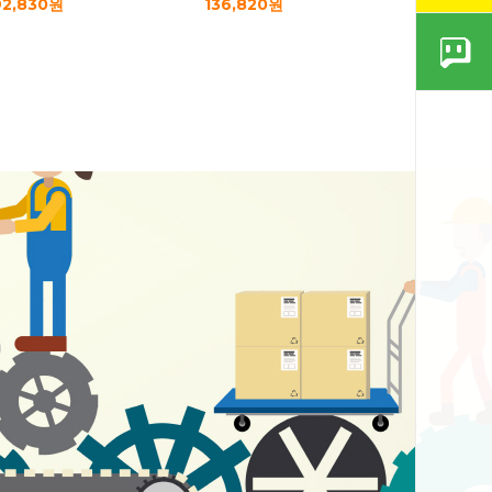
92,830원
136,820원