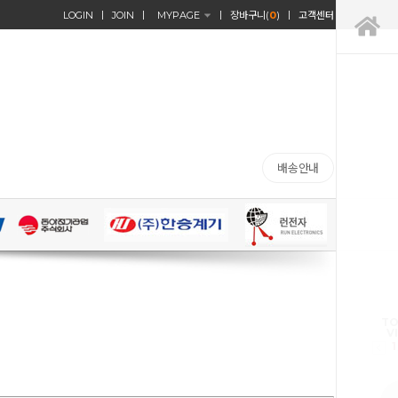
LOGIN
JOIN
MYPAGE
장바구니(
0
)
고객센터
배송안내
TO
V
1