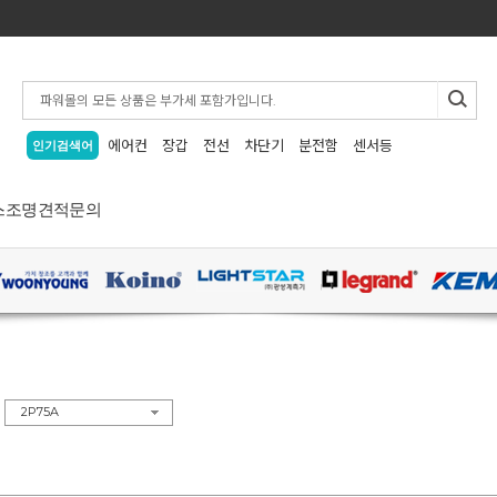
에어컨
장갑
전선
차단기
분전함
센서등
인기검색어
스
조명
견적문의
>
2P75A