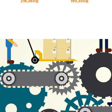
218,360원
190,350원