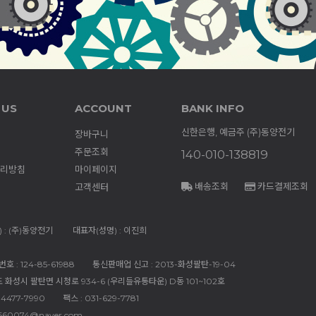
 US
ACCOUNT
BANK INFO
신한은행, 예금주 (주)동양전기
장바구니
주문조회
140-010-138819
리방침
마이페이지
배송조회
카드결제조회
고객센터
 : (주)동양전기
대표자(성명) : 이진희
 : 124-85-61988
통신판매업 신고 : 2013-화성팔탄-19-04
도 화성시 팔탄면 시청로 934-6 (우리들유통타운) D동 101~102호
-4477-7990
팩스 : 031-629-7781
660074@naver.com