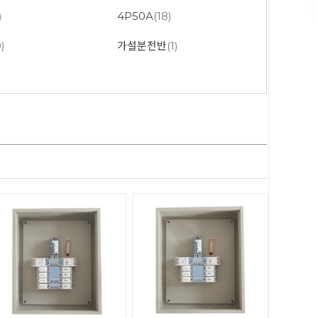
)
4P50A
(18)
9)
가설분전반
(1)