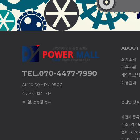
ABOUT
회사소개
이용약관
TEL.070-4477-7990
개인정보처
이용안내
AM 10:00 ~ PM 05:00
점심시간 12시 ~ 1시
토, 일, 공휴일 휴무
법인명(상호)
사업자 등록번호
주소 : 경기
전화 : 070
이메일 : a3