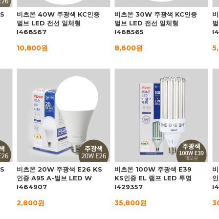
S
비츠온 40W 주광색 KC인증
비츠온 30W 주광색 KC인증
비
벌브 LED 전선 일체형
벌브 LED 전선 일체형
벌
I468567
I468565
I
10,800원
8,600원
5
S
비츠온 20W 주광색 E26 KS
비츠온 100W 주광색 E39
비
인증 A95 A-벌브 LED W
KS인증 EL 램프 LED 투명
인
I464907
I429357
I
2,800원
35,800원
3