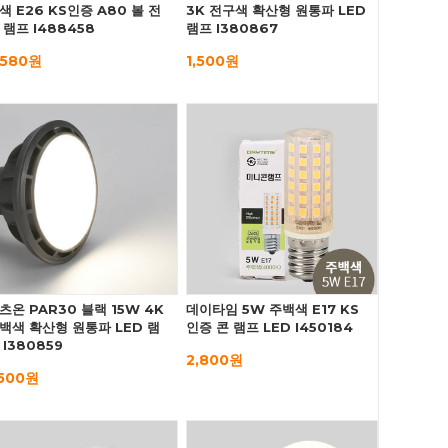
색 E26 KS인증 A80 볼 전
3K 전구색 확산형 원통파 LED
 램프 I488458
램프 I380867
,580원
1,500원
츠온 PAR30 블랙 15W 4K
데이타임 5W 주백색 E17 KS
백색 확산형 원통파 LED 램
인증 콘 램프 LED I450184
 I380859
2,800원
,500원