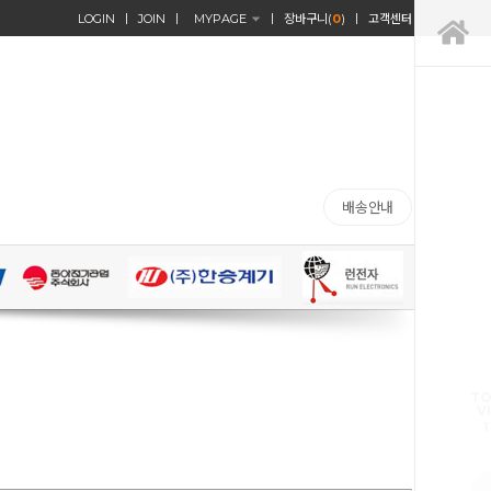
LOGIN
JOIN
MYPAGE
장바구니(
0
)
고객센터
배송안내
TO
V
1