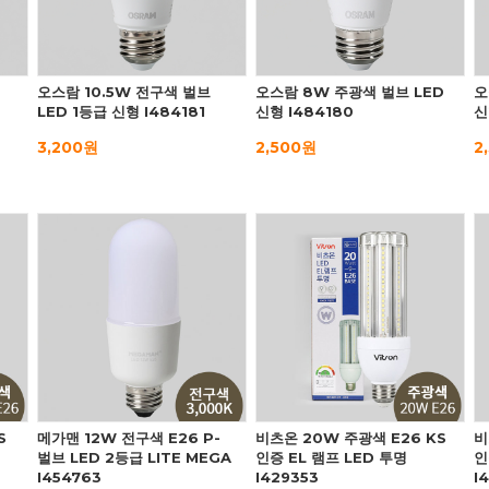
오스람 10.5W 전구색 벌브
오스람 8W 주광색 벌브 LED
오
LED 1등급 신형 I484181
신형 I484180
신
3,200원
2,500원
2
S
메가맨 12W 전구색 E26 P-
비츠온 20W 주광색 E26 KS
비
벌브 LED 2등급 LITE MEGA
인증 EL 램프 LED 투명
인
I454763
I429353
I