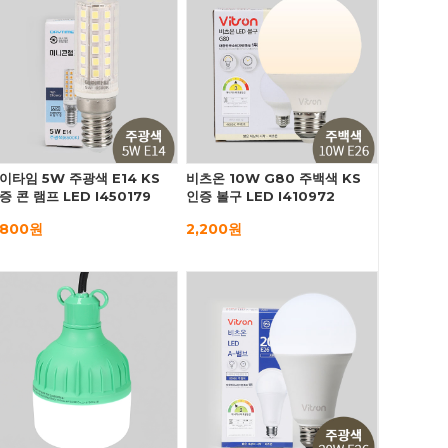
이타임 5W 주광색 E14 KS
비츠온 10W G80 주백색 KS
증 콘 램프 LED I450179
인증 볼구 LED I410972
,800원
2,200원