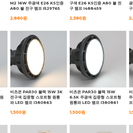
M2 16W 주광색 E26 KS인증
구색 E26 KS인증 A80 볼 전
광
A80 볼 전구 램프 I529765
구 램프 I488459
구
2,860원
2,580원
2
W
비츠온 PAR30 블랙 15W 3K
비츠온 PAR30 블랙 15W
비
 원
전구색 집중형 스포트형 원통
6.5K 주광색 집중형 스포트형
주
파 LED 램프 I380863
원통파 LED 램프 I380861
프
1,500원
1,500원
1