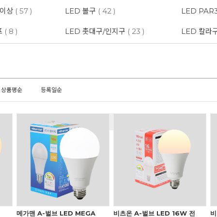
W이상
( 57 )
LED 볼구
( 42 )
LED PAR
프
( 8 )
LED 촛대구/인지구
( 23 )
LED 칼라
상품평순
등록일순
메가맨 A-벌브 LED MEGA
비츠온 A-벌브 LED 16W 전
비