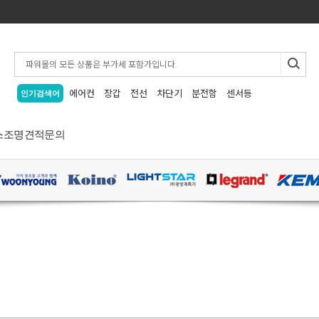
에어컨
장갑
전선
차단기
분전함
센서등
인기검색어
스
조명
견적문의