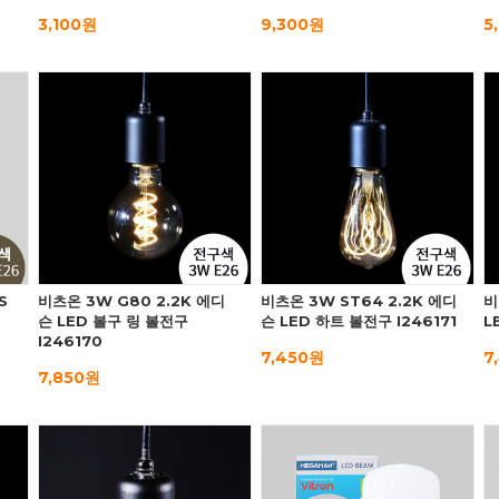
3,100원
9,300원
5
S
비츠온 3W G80 2.2K 에디
비츠온 3W ST64 2.2K 에디
비
슨 LED 볼구 링 볼전구
슨 LED 하트 볼전구 I246171
L
I246170
7,450원
7
7,850원