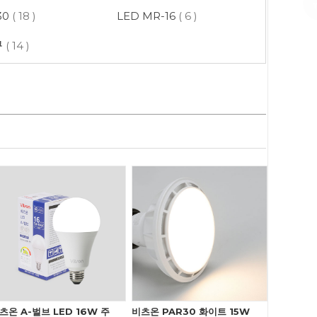
30
( 18 )
LED MR-16
( 6 )
구
( 14 )
츠온 A-벌브 LED 16W 주
비츠온 PAR30 화이트 15W