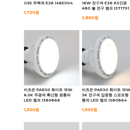
G95 주백색 E26 I485004
16W 전구색 E26 KS인증
A80 볼 전구 램프 I371791
1,720원
2,860원
비츠온 PAR30 화이트 15W
비츠온 PAR30 화이트 15
6.5K 주광색 확산형 원통파
3K 전구색 집중형 스포트형
LED 램프 I380866
통파 LED 램프 I380864
1,500원
1,500원