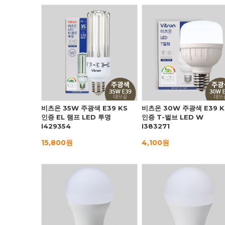
비츠온 35W 주광색 E39 KS
비츠온 30W 주광색 E39 K
인증 EL 램프 LED 투명
인증 T-벌브 LED W
I429354
I383271
15,800원
4,100원