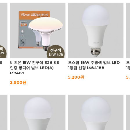
S
비츠온 15W 전구색 E26 KS
오스람 18W 주광색 벌브 LED
오
인증 롱디쉬 벌브 LED(A)
1등급 신형 I484188
1
I37467
5,200원
5
2,900원