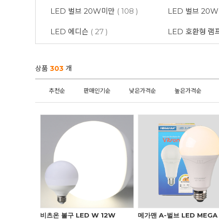
LED 벌브 20W미만
( 108 )
LED 벌브 20
LED 에디슨
( 27 )
LED 호환형 램
상품
303
개
추천순
판매인기순
낮은가격순
높은가격순
비츠온 볼구 LED W 12W
메가맨 A-벌브 LED MEGA