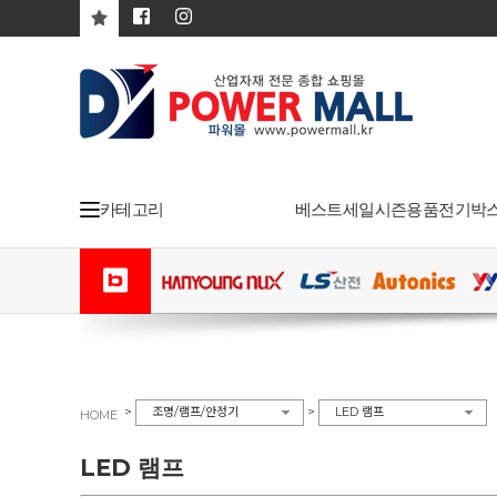
카테고리
베스트
세일
시즌용품
전기박
>
>
조명/램프/안정기
LED 램프
HOME
LED 램프