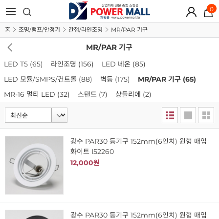
0
홈
조명/램프/안정기
간접/라인조명
MR/PAR 기구
MR/PAR 기구
LED T5
(65)
라인조명
(156)
LED 네온
(85)
LED 모듈/SMPS/컨트롤
(88)
벽등
(175)
MR/PAR 기구
(65)
MR-16 멀티 LED
(32)
스탠드
(7)
샹들리에
(2)
광수 PAR30 등기구 152mm(6인치) 원형 매입
화이트 I52260
12,000원
광수 PAR30 등기구 152mm(6인치) 원형 매입