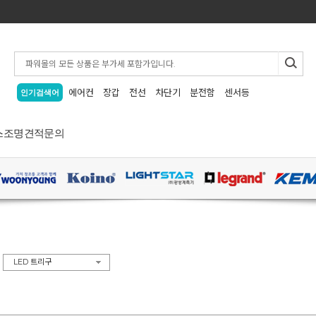
에어컨
장갑
전선
차단기
분전함
센서등
인기검색어
스
조명
견적문의
>
LED 트리구