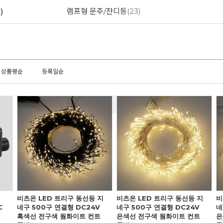
)
램프형 문주/잔디등
(23)
상품평순
등록일순
비츠온 LED 트리구 동선등 지
비츠온 LED 트리구 동선등 지
비
C
네구 500구 연결형 DC24V
네구 500구 연결형 DC24V
네
흑색선 전구색 웜화이트 컨트
은색선 전구색 웜화이트 컨트
은