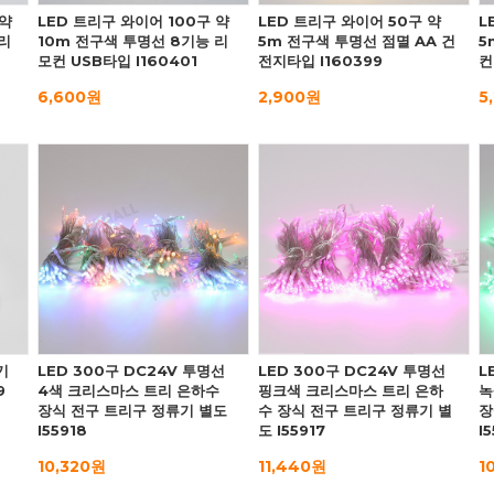
 약
LED 트리구 와이어 100구 약
LED 트리구 와이어 50구 약
L
리
10m 전구색 투명선 8기능 리
5m 전구색 투명선 점멸 AA 건
5
모컨 USB타입 I160401
전지타입 I160399
컨
6,600원
2,900원
5
기
LED 300구 DC24V 투명선
LED 300구 DC24V 투명선
L
9
4색 크리스마스 트리 은하수
핑크색 크리스마스 트리 은하
녹
장식 전구 트리구 정류기 별도
수 장식 전구 트리구 정류기 별
장
I55918
도 I55917
I
10,320원
11,440원
1