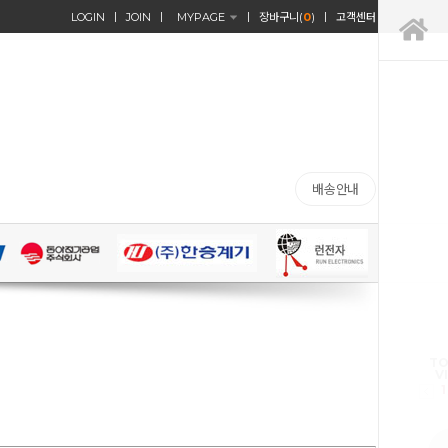
LOGIN
JOIN
MYPAGE
장바구니(
0
)
고객센터
배송안내
TO
V
1