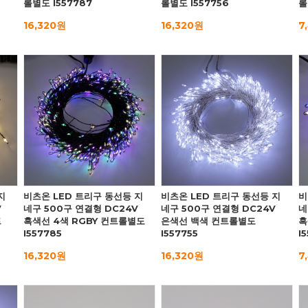
롤별도 I557787
롤별도 I557756
롤
16,320원
16,320원
7
지
비츠온 LED 트리구 동선등 지
비츠온 LED 트리구 동선등 지
비
V
네구 500구 연결형 DC24V
네구 500구 연결형 DC24V
네
트
흑색선 4색 RGBY 컨트롤별도
은색선 백색 컨트롤별도
흑
I557785
I557755
I
16,320원
16,320원
7