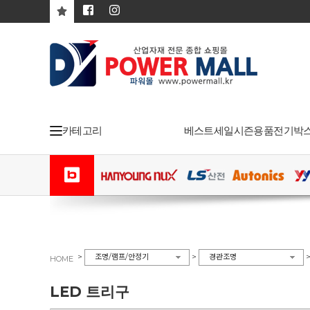
카테고리
베스트
세일
시즌용품
전기박
>
>
조명/램프/안정기
경관조명
HOME
LED 트리구