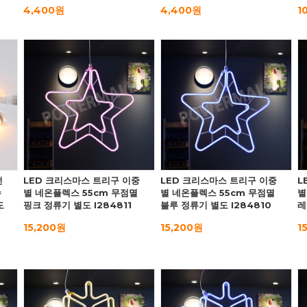
4,400원
4,400원
1
선
LED 크리스마스 트리구 이중
LED 크리스마스 트리구 이중
L
수
별 네온플렉스 55cm 무점멸
별 네온플렉스 55cm 무점멸
별
도
핑크 정류기 별도 I284811
블루 정류기 별도 I284810
레
15,200원
15,200원
1