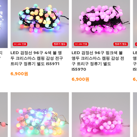
지
LED 검정선 96구 4색 볼 앵
LED 검정선 96구 핑크색 볼
L
V
두 크리스마스 캠핑 감성 전구
앵두 크리스마스 캠핑 감성 전
앵
트리구 정류기 별도 I55971
구 트리구 정류기 별도
구
I55970
I
6,900원
6,900원
6