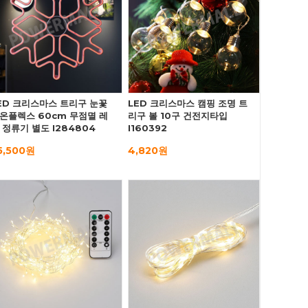
ED 크리스마스 트리구 눈꽃
LED 크리스마스 캠핑 조명 트
온플렉스 60cm 무점멸 레
리구 볼 10구 건전지타입
 정류기 별도 I284804
I160392
5,500원
4,820원