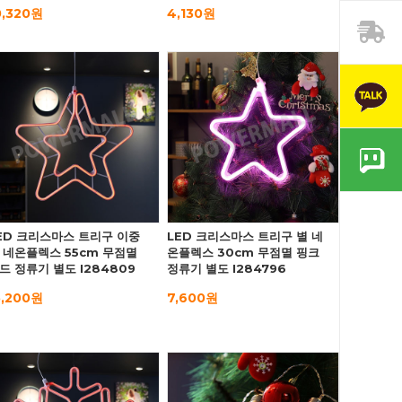
0,320원
4,130원
ED 크리스마스 트리구 이중
LED 크리스마스 트리구 별 네
 네온플렉스 55cm 무점멸
온플렉스 30cm 무점멸 핑크
드 정류기 별도 I284809
정류기 별도 I284796
5,200원
7,600원