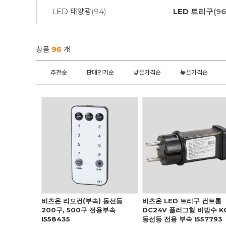
LED 태양광
(94)
LED 트리구
(96
상품
96
개
추천순
판매인기순
낮은가격순
높은가격순
비츠온 리모컨(부속) 동선등
비츠온 LED 트리구 컨트롤
200구, 500구 전용부속
DC24V 플러그형 비방수 K
I558435
동선등 전용 부속 I557793