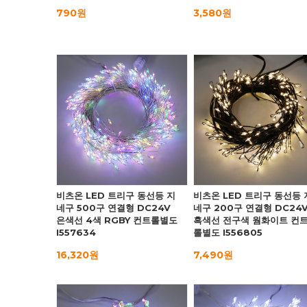
790원
3,580원
비츠온 LED 트리구 동선등 지
비츠온 LED 트리구 동선등 
네구 500구 연결형 DC24V
네구 200구 연결형 DC24
은색선 4색 RGBY 컨트롤별도
흑색선 전구색 웜화이트 컨
I557634
롤별도 I556805
16,320원
7,490원