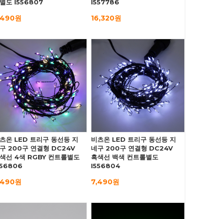
별도 I556807
I557786
,490원
16,320원
츠온 LED 트리구 동선등 지
비츠온 LED 트리구 동선등 지
구 200구 연결형 DC24V
네구 200구 연결형 DC24V
색선 4색 RGBY 컨트롤별도
흑색선 백색 컨트롤별도
556806
I556804
,490원
7,490원