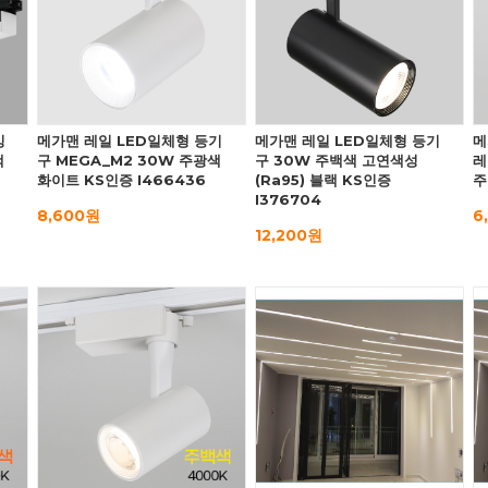
밍
메가맨 레일 LED일체형 등기
메가맨 레일 LED일체형 등기
메
백
구 MEGA_M2 30W 주광색
구 30W 주백색 고연색성
레
화이트 KS인증 I466436
(Ra95) 블랙 KS인증
주
I376704
8,600원
6
12,200원