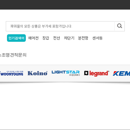
에어컨
장갑
전선
차단기
분전함
센서등
인기검색어
스
조명
견적문의