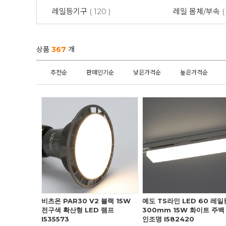
레일등기구
( 120 )
레일 몸체/부속
(
상품
367
개
추천순
판매인기순
낮은가격순
높은가격순
비츠온 PAR30 V2 블랙 15W
예도 TS라인 LED 60 레일
전구색 확산형 LED 램프
300mm 15W 화이트 주백
I535573
인조명 I582420