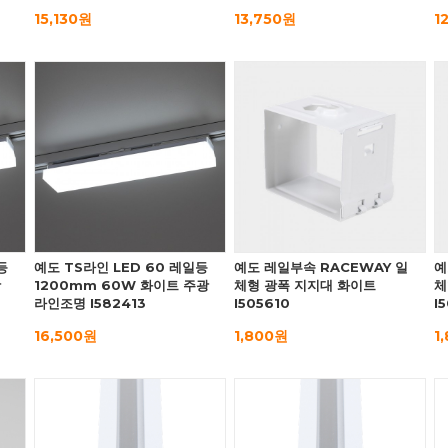
15,130원
13,750원
1
등
예도 TS라인 LED 60 레일등
예도 레일부속 RACEWAY 일
예
광
1200mm 60W 화이트 주광
체형 광폭 지지대 화이트
체
라인조명 I582413
I505610
I
16,500원
1,800원
1