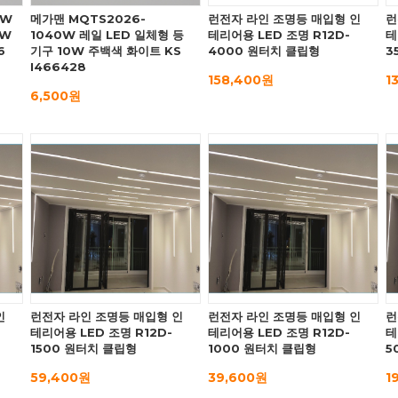
0W
메가맨 MQTS2026-
런전자 라인 조명등 매입형 인
런
0W
1040W 레일 LED 일체형 등
테리어용 LED 조명 R12D-
테
6
기구 10W 주백색 화이트 KS
4000 원터치 클립형
3
I466428
158,400원
1
6,500원
인
런전자 라인 조명등 매입형 인
런전자 라인 조명등 매입형 인
런
테리어용 LED 조명 R12D-
테리어용 LED 조명 R12D-
테
1500 원터치 클립형
1000 원터치 클립형
5
59,400원
39,600원
1