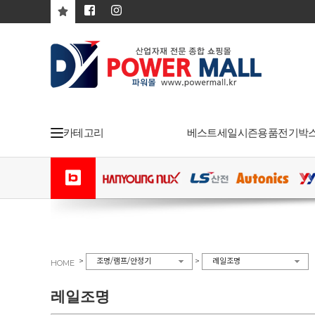
카테고리
베스트
세일
시즌용품
전기박
>
>
조명/램프/안정기
레일조명
HOME
레일조명