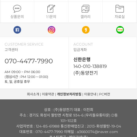
상품문의
1:1문의
갤러리
자료실
CUSTOMER SERVICE
ACCOUNT
고객센터
입금계좌
신한은행
070-4477-7990
140-010-138819
AM 09:00 ~ PM 06:00
(주)동양전기
(점심시간 : PM 12:00 ~ 01:00)
토, 일, 공휴일 휴무
회사소개
|
이용약관
|
개인정보처리방침
|
이용안내
|
PC버전
상호 : (주)동양전기 대표 : 이진희
주소 : 경기도 화성시 팔탄면 시청로 934-6 (우리들유통타운) D동
101~102호
사업자번호 : 124-85-61988 통신판매업신고 : 2013-화성팔탄-19-04
대표번호 : 070-4477-7990 이메일 : a3660074@naver.com