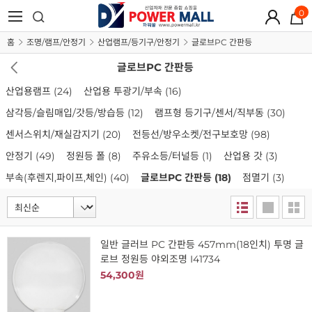
0
홈
조명/램프/안정기
산업램프/등기구/안정기
글로브PC 간판등
글로브PC 간판등
산업용램프
(24)
산업용 투광기/부속
(16)
삼각등/슬림매입/갓등/방습등
(12)
램프형 등기구/센서/직부동
(30)
센서스위치/재실감지기
(20)
전등선/방우소켓/전구보호망
(98)
안정기
(49)
정원등 폴
(8)
주유소등/터널등
(1)
산업용 갓
(3)
부속(후렌지,파이프,체인)
(40)
글로브PC 간판등
(18)
점멸기
(3)
일반 글러브 PC 간판등 457mm(18인치) 투명 글
로브 정원등 야외조명 I41734
54,300원