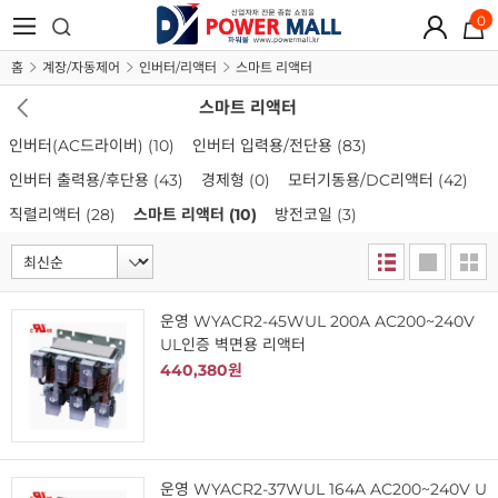
0
홈
계장/자동제어
인버터/리액터
스마트 리액터
스마트 리액터
인버터(AC드라이버)
(10)
인버터 입력용/전단용
(83)
인버터 출력용/후단용
(43)
경제형
(0)
모터기동용/DC리액터
(42)
직렬리액터
(28)
스마트 리액터
(10)
방전코일
(3)
운영 WYACR2-45WUL 200A AC200~240V
UL인증 벽면용 리액터
440,380원
운영 WYACR2-37WUL 164A AC200~240V U