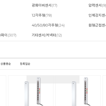
광화이버센서
(17)
압력센서
(9
12각주형
(78)
인체감지센
40/50/80각주형
(24)
원형근접센
0파이
(307)
기타센서/커넥터
(12)
상품평순
등록일순