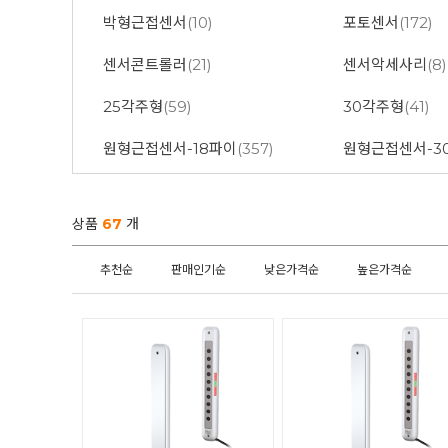
박형근접센서
(10)
포토센서
(172)
센서콘트롤러
(21)
센서악세사리
(8)
25각주형
(59)
30각주형
(41)
원형근접센서-18파이
(357)
원형근접센서-3
상품
67
개
추천순
판매인기순
낮은가격순
높은가격순