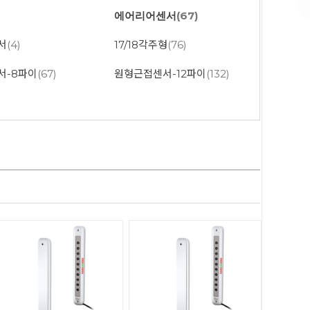
)
에어리어센서
(67)
서
(4)
17/18각주형
(76)
서-8파이
(67)
원형근접센서-12파이
(132)