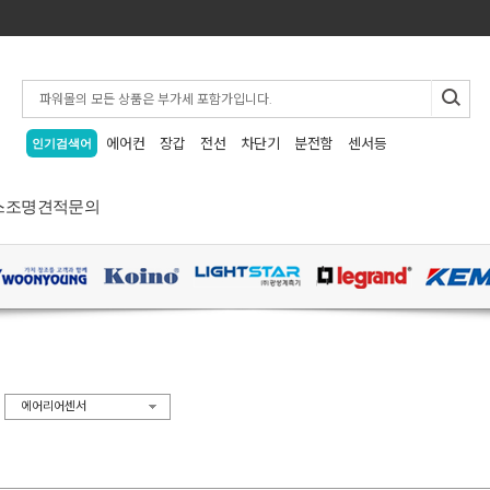
에어컨
장갑
전선
차단기
분전함
센서등
인기검색어
스
조명
견적문의
>
에어리어센서