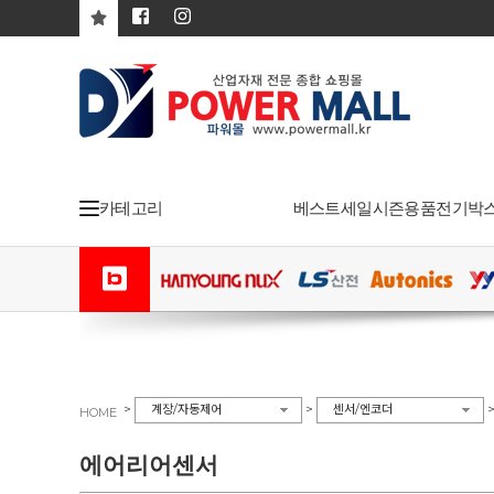
카테고리
베스트
세일
시즌용품
전기박
>
>
계장/자동제어
센서/엔코더
HOME
에어리어센서