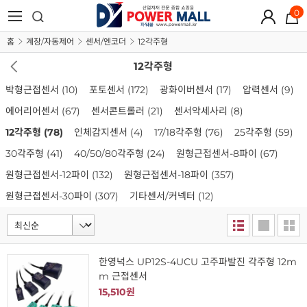
0
홈
계장/자동제어
센서/엔코더
12각주형
12각주형
박형근접센서
(10)
포토센서
(172)
광화이버센서
(17)
압력센서
(9)
에어리어센서
(67)
센서콘트롤러
(21)
센서악세사리
(8)
12각주형
(78)
인체감지센서
(4)
17/18각주형
(76)
25각주형
(59)
30각주형
(41)
40/50/80각주형
(24)
원형근접센서-8파이
(67)
원형근접센서-12파이
(132)
원형근접센서-18파이
(357)
원형근접센서-30파이
(307)
기타센서/커넥터
(12)
한영넉스 UP12S-4UCU 고주파발진 각주형 12m
m 근접센서
15,510원