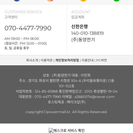
CUSTOMER SERVICE
ACCOUNT
고객센터
입금계좌
신한은행
070-4477-7990
140-010-138819
AM 09:00 ~ PM 06:00
(주)동양전기
(점심시간 : PM 12:00 ~ 01:00)
토, 일, 공휴일 휴무
회사소개
|
이용약관
|
개인정보처리방침
|
이용안내
|
PC버전
상호 : (주)동양전기 대표 : 이진희
주소 : 경기도 화성시 팔탄면 시청로 934-6 (우리들유통타운) D동
101~102호
사업자번호 : 124-85-61988 통신판매업신고 : 2013-화성팔탄-19-04
대표번호 : 070-4477-7990 이메일 : a3660074@naver.com
호스팅제공 : 메이크샵(주)
copyrightⓒpowermall.kr. All Rights Reserved.