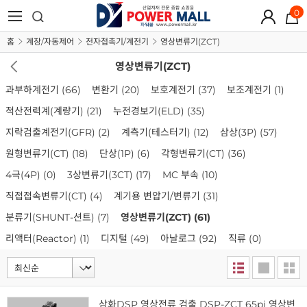
0
홈
계장/자동제어
전자접촉기/계전기
영상변류기(ZCT)
영상변류기(ZCT)
과부하계전기
(66)
변환기
(20)
보호계전기
(37)
보조계전기
(1)
적산전력계(계량기)
(21)
누전경보기(ELD)
(35)
지락검출계전기(GFR)
(2)
계측기(테스터기)
(12)
삼상(3P)
(57)
원형변류기(CT)
(18)
단상(1P)
(6)
각형변류기(CT)
(36)
4극(4P)
(0)
3상변류기(3CT)
(17)
MC 부속
(10)
직접접속변류기(CT)
(4)
계기용 변압기/변류기
(31)
분류기(SHUNT-션트)
(7)
영상변류기(ZCT)
(61)
리액터(Reactor)
(1)
디지털
(49)
아날로그
(92)
직류
(0)
삼화DSP 영상전류 검출 DSP-ZCT 65pi 영상변