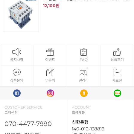
12,100원
공지사항
이벤트
FAQ
상품후기
상품문의
1:1문의
갤러리
자료실
CUSTOMER SERVICE
ACCOUNT
고객센터
입금계좌
신한은행
070-4477-7990
140-010-138819