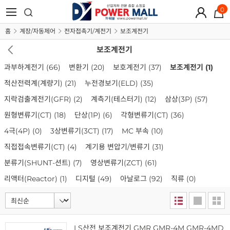
0
홈
계장/자동제어
전자접촉기/계전기
보조계전기
보조계전기
과부하계전기
(66)
변환기
(20)
보호계전기
(37)
보조계전기
(1)
적산전력계(계량기)
(21)
누전경보기(ELD)
(35)
지락검출계전기(GFR)
(2)
계측기(테스터기)
(12)
삼상(3P)
(57)
원형변류기(CT)
(18)
단상(1P)
(6)
각형변류기(CT)
(36)
4극(4P)
(0)
3상변류기(3CT)
(17)
MC 부속
(10)
직접접속변류기(CT)
(4)
계기용 변압기/변류기
(31)
분류기(SHUNT-션트)
(7)
영상변류기(ZCT)
(61)
리액터(Reactor)
(1)
디지털
(49)
아날로그
(92)
직류
(0)
LS산전 보조계전기 GMR GMR-4M GMR-4MD