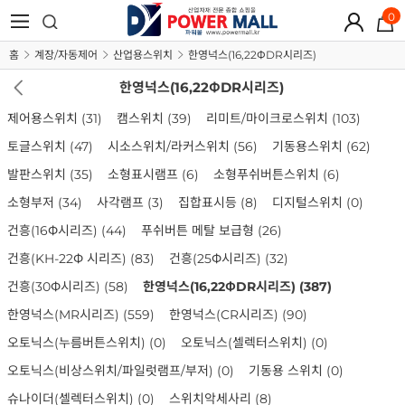
0
홈
계장/자동제어
산업용스위치
한영넉스(16,22ΦDR시리즈)
한영넉스(16,22ΦDR시리즈)
제어용스위치
(31)
캠스위치
(39)
리미트/마이크로스위치
(103)
토글스위치
(47)
시소스위치/라커스위치
(56)
기동용스위치
(62)
발판스위치
(35)
소형표시램프
(6)
소형푸쉬버튼스위치
(6)
소형부저
(34)
사각램프
(3)
집합표시등
(8)
디지털스위치
(0)
건흥(16Φ시리즈)
(44)
푸쉬버튼 메탈 보급형
(26)
건흥(KH-22Φ 시리즈)
(83)
건흥(25Φ시리즈)
(32)
건흥(30Φ시리즈)
(58)
한영넉스(16,22ΦDR시리즈)
(387)
한영넉스(MR시리즈)
(559)
한영넉스(CR시리즈)
(90)
오토닉스(누름버튼스위치)
(0)
오토닉스(셀렉터스위치)
(0)
오토닉스(비상스위치/파일럿램프/부저)
(0)
기동용 스위치
(0)
슈나이더(셀렉터스위치)
(0)
스위치악세사리
(8)