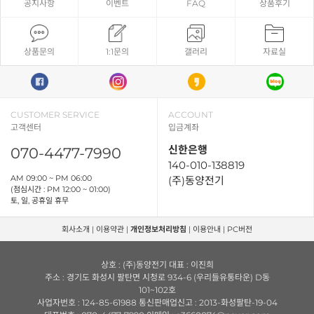
공지사항
이벤트
FAQ
상품후기
상품문의
1:1문의
갤러리
자료실
CUSTOMER SERVICE
ACCOUNT
고객센터
입금계좌
신한은행
070-4477-7990
140-010-138819
AM 09:00 ~ PM 06:00
(주)동양전기
(점심시간 : PM 12:00 ~ 01:00)
토, 일, 공휴일 휴무
회사소개
|
이용약관
|
개인정보처리방침
|
이용안내
|
PC버전
상호 : (주)동양전기 대표 : 이진희
주소 : 경기도 화성시 팔탄면 시청로 934-6 (우리들유통타운) D동
101~102호
사업자번호 : 124-85-61988 통신판매업신고 : 2013-화성팔탄-19-04