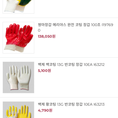
쌍마장갑 메리야스 완전 코팅 장갑 100조 I19769
0
138,050원
백제 백코팅 13G 반코팅 장갑 10EA I63212
5,100원
백제 황코팅 13G 반코팅 장갑 10EA I63213
4,790원