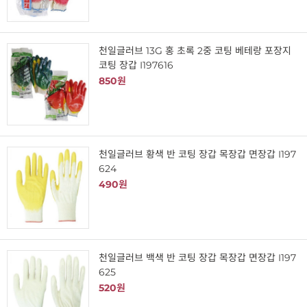
천일글러브 13G 홍 초록 2중 코팅 베테랑 포장지
코팅 장갑 I197616
850원
천일글러브 황색 반 코팅 장갑 목장갑 면장갑 I197
624
490원
천일글러브 백색 반 코팅 장갑 목장갑 면장갑 I197
625
520원