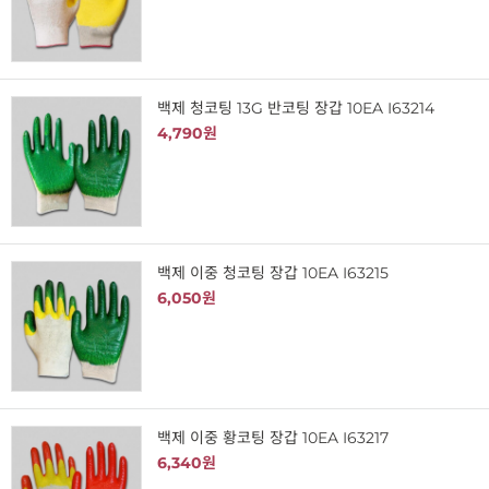
백제 청코팅 13G 반코팅 장갑 10EA I63214
4,790원
백제 이중 청코팅 장갑 10EA I63215
6,050원
백제 이중 황코팅 장갑 10EA I63217
6,340원