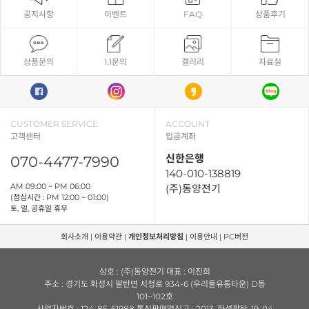
공지사항
이벤트
FAQ
상품후기
상품문의
1:1문의
갤러리
자료실
CUSTOMER SERVICE
ACCOUNT
고객센터
입금계좌
신한은행
070-4477-7990
140-010-138819
AM 09:00 ~ PM 06:00
(주)동양전기
(점심시간 : PM 12:00 ~ 01:00)
토, 일, 공휴일 휴무
회사소개
|
이용약관
|
개인정보처리방침
|
이용안내
|
PC버전
상호 : (주)동양전기 대표 : 이진희
주소 : 경기도 화성시 팔탄면 시청로 934-6 (우리들유통타운) D동
101~102호
사업자번호 : 124-85-61988 통신판매업신고 : 2013-화성팔탄-19-04