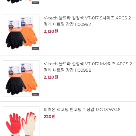
V-tech 울트라 검정색 VT-017 S사이즈 4PCS 2
켤레 니트릴 장갑 I100997
2,120원
V-tech 울트라 검정색 VT-017 M사이즈 4PCS 2
켤레 니트릴 장갑 I100998
2,120원
비츠온 적코팅 반코팅 T 장갑 13G I376746
220원