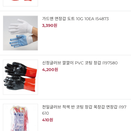
가드맨 면장갑 도트 10G 10EA I54873
3,390원
신정글러브 깔깔이 PVC 코팅 장갑 I197580
4,200원
천일글러브 적색 반 코팅 장갑 목장갑 면장갑 I197
610
410원