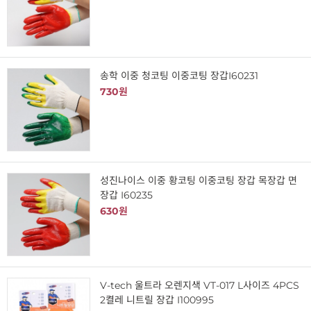
송학 이중 청코팅 이중코팅 장갑I60231
730원
성진나이스 이중 황코팅 이중코팅 장갑 목장갑 면
장갑 I60235
630원
V-tech 울트라 오렌지색 VT-017 L사이즈 4PCS
2켤레 니트릴 장갑 I100995