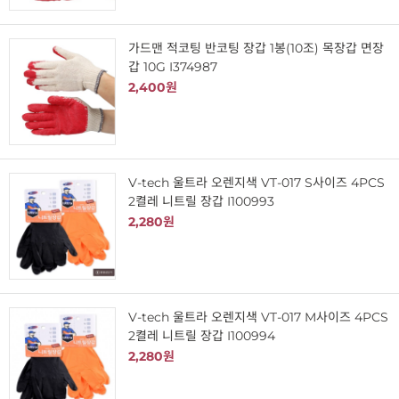
가드맨 적코팅 반코팅 장갑 1봉(10조) 목장갑 면장
갑 10G I374987
2,400원
V-tech 울트라 오렌지색 VT-017 S사이즈 4PCS
2켤레 니트릴 장갑 I100993
2,280원
V-tech 울트라 오렌지색 VT-017 M사이즈 4PCS
2켤레 니트릴 장갑 I100994
2,280원