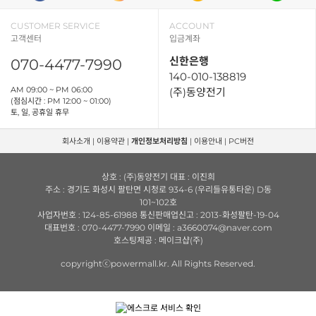
CUSTOMER SERVICE
ACCOUNT
고객센터
입금계좌
신한은행
070-4477-7990
140-010-138819
AM 09:00 ~ PM 06:00
(주)동양전기
(점심시간 : PM 12:00 ~ 01:00)
토, 일, 공휴일 휴무
회사소개
|
이용약관
|
개인정보처리방침
|
이용안내
|
PC버전
상호 : (주)동양전기 대표 : 이진희
주소 : 경기도 화성시 팔탄면 시청로 934-6 (우리들유통타운) D동
101~102호
사업자번호 : 124-85-61988 통신판매업신고 : 2013-화성팔탄-19-04
대표번호 : 070-4477-7990 이메일 : a3660074@naver.com
호스팅제공 : 메이크샵(주)
copyrightⓒpowermall.kr. All Rights Reserved.