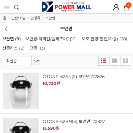
0
홈
안전/소방
안경류
보안면
보안면
보안면
(9)
보안경(자외선/플라즈마)
(16)
보호 안경(안전/차광)
(28)
선글라스
(0)
고글
(13)
OTOS F-62AN(S) 보안면 I72826
10,730원
OTOS F-62BN(S) 보안면 I72827
13,590원