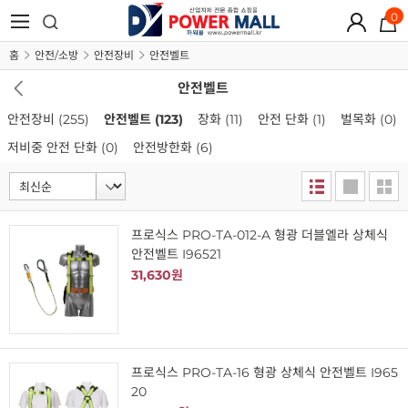
0
홈
안전/소방
안전장비
안전벨트
안전벨트
안전장비
(255)
안전벨트
(123)
장화
(11)
안전 단화
(1)
벌목화
(0)
저비중 안전 단화
(0)
안전방한화
(6)
프로식스 PRO-TA-012-A 형광 더블엘라 상체식
안전벨트 I96521
31,630원
프로식스 PRO-TA-16 형광 상체식 안전벨트 I965
20