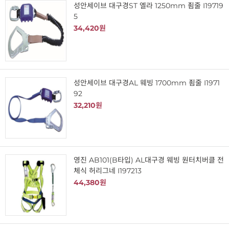
성안세이브 대구경ST 엘라 1250mm 죔줄 I19719
5
34,420원
성안세이브 대구경AL 웨빙 1700mm 죔줄 I1971
92
32,210원
영진 AB101(B타입) AL대구경 웨빙 원터치버클 전
체식 허리그네 I197213
44,380원