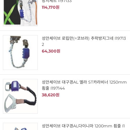
방지세트 I197133
114,170원
성안세이브 로립만(=코브라) 추락방지그네 I19713
2
64,300원
성안세이브 대구경AL 엘라 ST카라비너 1250mm
죔줄 I197144
38,620원
성안세이브 대구경AL다이니마 1200mm 죔줄 I1