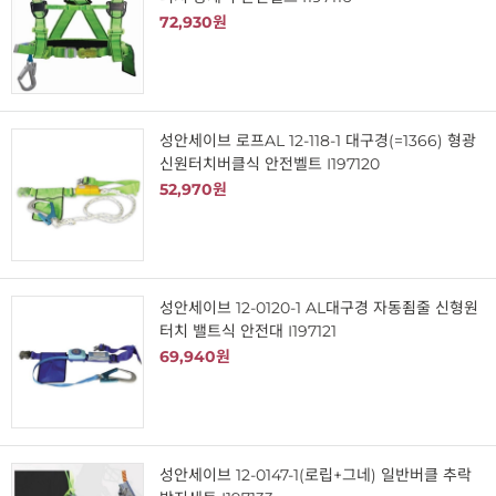
72,930원
성안세이브 로프AL 12-118-1 대구경(=1366) 형광
신원터치버클식 안전벨트 I197120
52,970원
성안세이브 12-0120-1 AL대구경 자동죔줄 신형원
터치 밸트식 안전대 I197121
69,940원
성안세이브 12-0147-1(로립+그네) 일반버클 추락