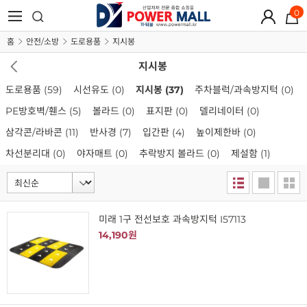
0
홈
안전/소방
도로용품
지시봉
지시봉
도로용품
(59)
시선유도
(0)
지시봉
(37)
주차블럭/과속방지턱
(0)
PE방호벽/휀스
(5)
볼라드
(0)
표지판
(0)
델리네이터
(0)
삼각콘/라바콘
(11)
반사경
(7)
입간판
(4)
높이제한바
(0)
차선분리대
(0)
야자매트
(0)
추락방지 볼라드
(0)
제설함
(1)
미래 1구 전선보호 과속방지턱 I57113
14,190원