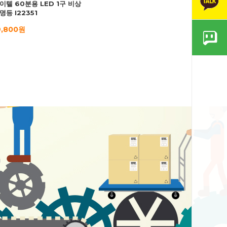
이텔 60분용 LED 1구 비상
명등 I22351
9,800원