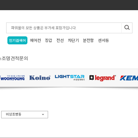
에어컨
장갑
전선
차단기
분전함
센서등
인기검색어
스
조명
견적문의
>
비상조명등