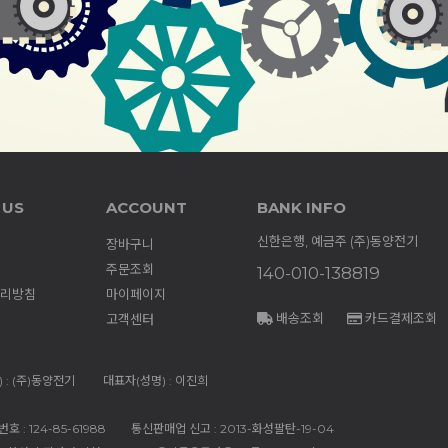
 US
ACCOUNT
BANK INFO
신한은행, 예금주 (주)동양전기
장바구니
주문조회
140-010-138819
리방침
마이페이지
배송조회
카드결제조회
고객센터
 : (주)동양전기
대표자(성명) : 이진희
 : 124-85-61988
통신판매업 신고 : 2013-화성팔탄-19-04