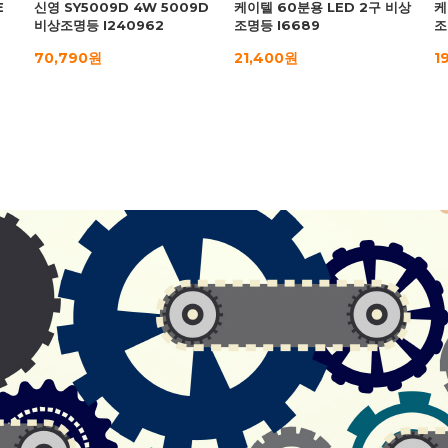
E
신영 SY5009D 4W 5009D
케이텔 60분용 LED 2구 비상
케
비상조명등 I240962
조명등 I6689
조
70,790원
21,400원
1