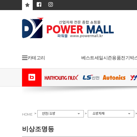
카테고리
베스트
세일
시즌용품
전기박
>
>
안전/소방
소방자재
HOME
비상조명등