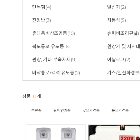
단독형
(4)
발신기
(2)
전원반
(3)
차동식
(5)
휴대용비상조명등
(10)
슈퍼비조리판넬
(
복도통로 유도등
(6)
완강기 및 지지
관창, 기타 부속자재
(9)
아날로그
(2)
바닥통로/객석 유도등
(2)
가스/일산화경보
상품
11
개
추천순
판매인기순
낮은가격순
높은가격순