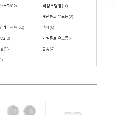
 벽부형
(12)
비상조명등
(11)
계단통로 유도등
(2)
및 기타부속
(32)
액체
(6)
O2
(2)
거실통로 유도등
(4)
도등
(16)
불꽃
(4)
(1)