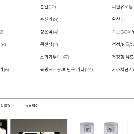
분말
(10)
피난유도등
수신기
(8)
확산
(1)
2)
정온식
(4)
속보BOX 
대
(8)
광전식
(2)
청정/K급/C
소화기부속
(47)
천정형 유
기
(6)
축광표지판/피난구 기타
(24)
가스차단기
상품평순
등록일순