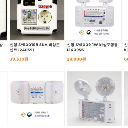
비상
신영 SY5001SB 5KA 비상콘
신영 SY5009 1W 비상조명등
신
센트 I240591
I240956
비
39,330원
28,800원
6