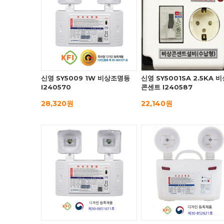
신영 SY5009 1W 비상조명등
신영 SY5001SA 2.5KA 
I240570
콘센트 I240587
28,320원
22,140원