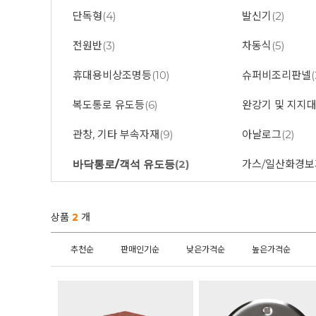
단독형
(4)
발신기
(2)
전원반
(3)
차동식
(5)
휴대용비상조명등
(10)
슈퍼비조리판넬
(
복도통로 유도등
(6)
완강기 및 지지
관창, 기타 부속자재
(9)
아날로그
(2)
바닥통로/객석 유도등
(2)
가스/일산화경보
상품
2
개
추천순
판매인기순
낮은가격순
높은가격순