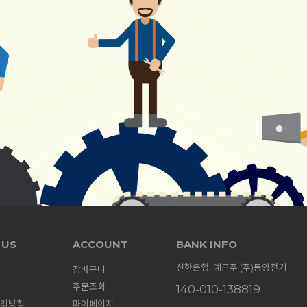
 US
ACCOUNT
BANK INFO
신한은행, 예금주 (주)동양전기
장바구니
주문조회
140-010-138819
리방침
마이페이지