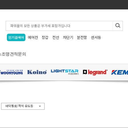
에어컨
장갑
전선
차단기
분전함
센서등
인기검색어
스
조명
견적문의
>
바닥통로/객석 유도등