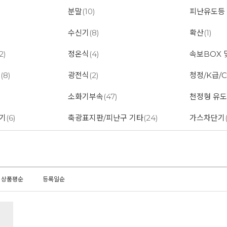
분말
(10)
피난유도등
수신기
(8)
확산
(1)
2)
정온식
(4)
속보BOX 
대
(8)
광전식
(2)
청정/K급/C
소화기부속
(47)
천정형 유
기
(6)
축광표지판/피난구 기타
(24)
가스차단기
상품평순
등록일순