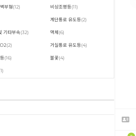
 벽부형
(12)
비상조명등
(11)
계단통로 유도등
(2)
및 기타부속
(32)
액체
(6)
O2
(2)
거실통로 유도등
(4)
도등
(16)
불꽃
(4)
(1)