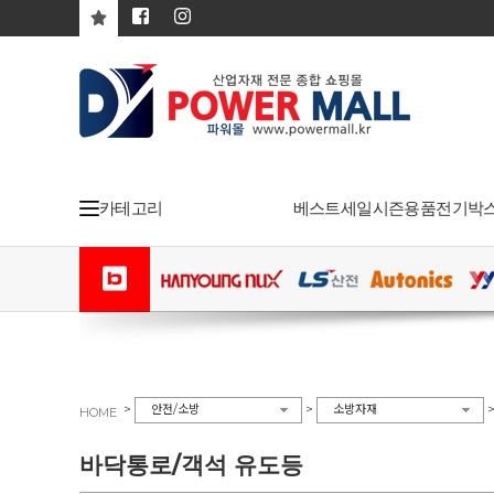
카테고리
베스트
세일
시즌용품
전기박
>
>
안전/소방
소방자재
HOME
바닥통로/객석 유도등