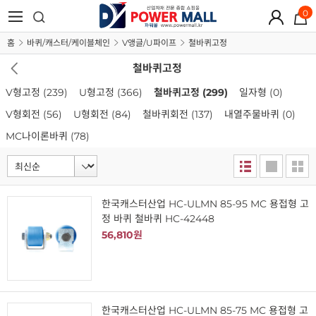
0
홈
바퀴/캐스터/케이블체인
V앵글/U파이프
철바퀴고정
철바퀴고정
V형고정
(239)
U형고정
(366)
철바퀴고정
(299)
일자형
(0)
V형회전
(56)
U형회전
(84)
철바퀴회전
(137)
내열주물바퀴
(0)
MC나이론바퀴
(78)
한국캐스터산업 HC-ULMN 85-95 MC 용접형 고
정 바퀴 철바퀴 HC-42448
56,810원
한국캐스터산업 HC-ULMN 85-75 MC 용접형 고