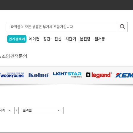
에어컨
장갑
전선
차단기
분전함
센서등
인기검색어
스
조명
견적문의
>
사리
플라콘