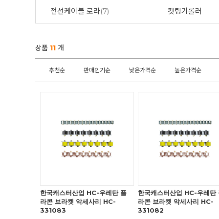
전선케이블 로라
(7)
컷팅기롤러
상품
11
개
추천순
판매인기순
낮은가격순
높은가격순
한국캐스터산업 HC-우레탄 플
한국캐스터산업 HC-우레탄 
라콘 브라켓 악세사리 HC-
라콘 브라켓 악세사리 HC-
331083
331082