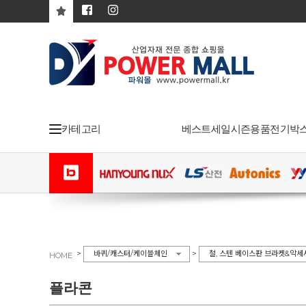
카테고리
베스트
세일
시즌용품
전기박
>
>
바퀴/캐스터/케이블체인
철, 스텐 베이스판 브라켓&악세
HOME
플라콘