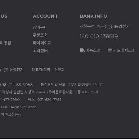
 US
ACCOUNT
BANK INFO
신한은행, 예금주 (주)동양전기
장바구니
주문조회
140-010-138819
리방침
마이페이지
배송조회
카드결제조회
고객센터
 : (주)동양전기
대표자(성명) : 이진희
 : 124-85-61988
통신판매업 신고 : 2013-화성팔탄-19-04
도 화성시 팔탄면 시청로 934-6 (우리들유통타운) D동 101~102호
-4477-7990
팩스 : 031-629-7781
660074@naver.com
 메이크샵(주)