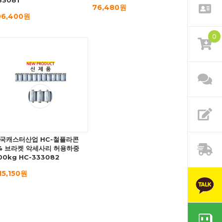
33081
76,480원
06,400원
0
국캐스터산업 HC-철플라콘
4 브라켓 악세사리 허용하중
00kg HC-333082
15,150원