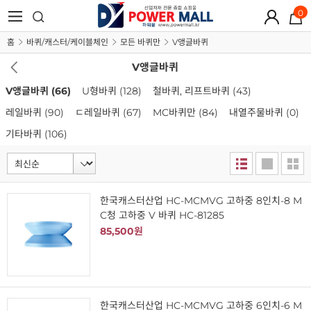
0
홈
바퀴/캐스터/케이블체인
모든 바퀴만
V앵글바퀴
V앵글바퀴
V앵글바퀴
(66)
U형바퀴
(128)
철바퀴, 리프트바퀴
(43)
레일바퀴
(90)
ㄷ레일바퀴
(67)
MC바퀴만
(84)
내열주물바퀴
(0)
기타바퀴
(106)
한국캐스터산업 HC-MCMVG 고하중 8인치-8 M
C청 고하중 V 바퀴 HC-81285
85,500원
한국캐스터산업 HC-MCMVG 고하중 6인치-6 M