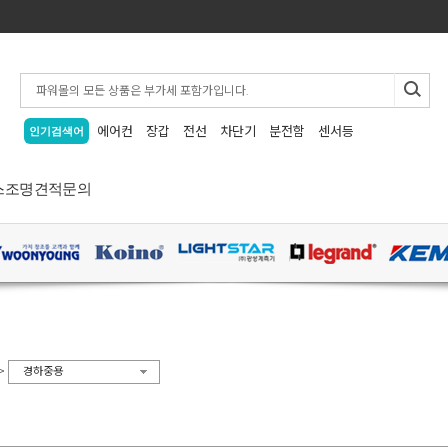
에어컨
장갑
전선
차단기
분전함
센서등
인기검색어
스
조명
견적문의
>
경하중용