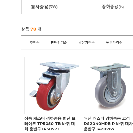
경하중용
(78)
중하중용
(6)
상품
78
개
추천순
판매인기순
낮은가격순
높은가격순
삼송 캐스터 경하중용 회전 브
대신 캐스터 경하중용 고정
레이크 TP5050 TB 바퀴 대
DS2040MRB R 바퀴 대차
차 운반구 I430571
운반구 I420767