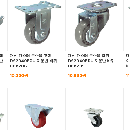
레
대신 캐스터 무소음 고정
대신 캐스터 무소음 회전
대
운반
DS2040EPU R 운반 바퀴
DS2040EPU S 운반 바퀴
이
I188288
I188289
바
10,360원
10,830원
1