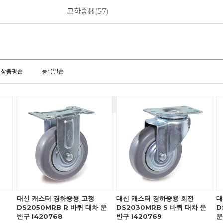
고하중용
(57)
상품평순
등록일순
대신 캐스터 경하중용 고정
대신 캐스터 경하중용 회전
대
DS2050MRB R 바퀴 대차 운
DS2030MRB S 바퀴 대차 운
D
반구 I420768
반구 I420769
운