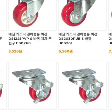
대신 캐스터 경하중용 회전
대신 캐스터 경하중용 회전
대
운
DS1225PVP S 바퀴 대차 운
DS2030PUB S 바퀴
D
반구 I188260
I188261
I
3,520원
6,560원
7