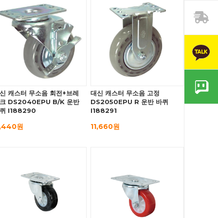
신 캐스터 무소음 회전+브레
대신 캐스터 무소음 고정
크 DS2040EPU B/K 운반
DS2050EPU R 운반 바퀴
퀴 I188290
I188291
1,440원
11,660원