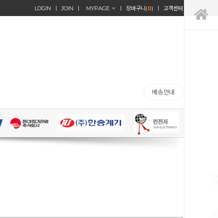
LOGIN
JOIN
MYPAGE
장바구니(
0
)
고객센터
배송안내
TO
V
1