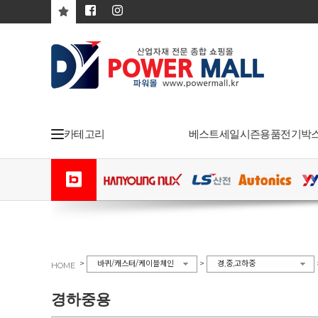
카테고리
베스트
세일
시즌용품
전기박
>
>
바퀴/캐스터/케이블체인
경,중,고하중
HOME
경하중용