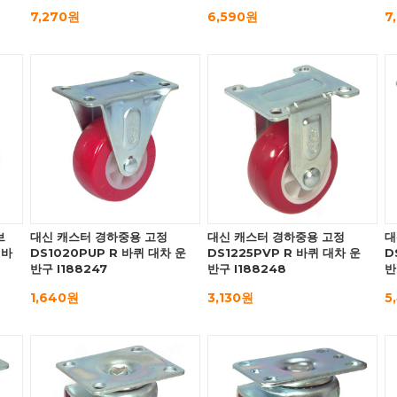
7,270원
6,590원
7
브
대신 캐스터 경하중용 고정
대신 캐스터 경하중용 고정
대
 바
DS1020PUP R 바퀴 대차 운
DS1225PVP R 바퀴 대차 운
D
반구 I188247
반구 I188248
반
1,640원
3,130원
5