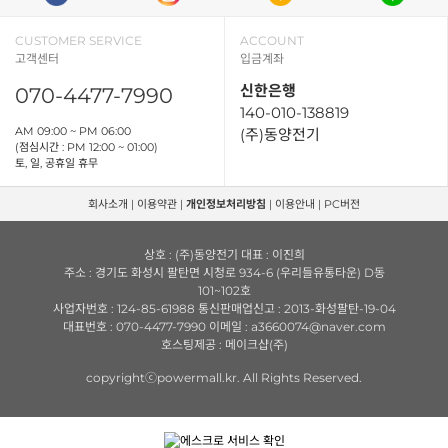
CUSTOMER SERVICE
ACCOUNT
고객센터
입금계좌
신한은행
070-4477-7990
140-010-138819
AM 09:00 ~ PM 06:00
(주)동양전기
(점심시간 : PM 12:00 ~ 01:00)
토, 일, 공휴일 휴무
회사소개
|
이용약관
|
개인정보처리방침
|
이용안내
|
PC버전
상호 : (주)동양전기 대표 : 이진희
주소 : 경기도 화성시 팔탄면 시청로 934-6 (우리들유통타운) D동
101~102호
사업자번호 : 124-85-61988 통신판매업신고 : 2013-화성팔탄-19-04
대표번호 : 070-4477-7990 이메일 : a3660074@naver.com
호스팅제공 : 메이크샵(주)
copyrightⓒpowermall.kr. All Rights Reserved.