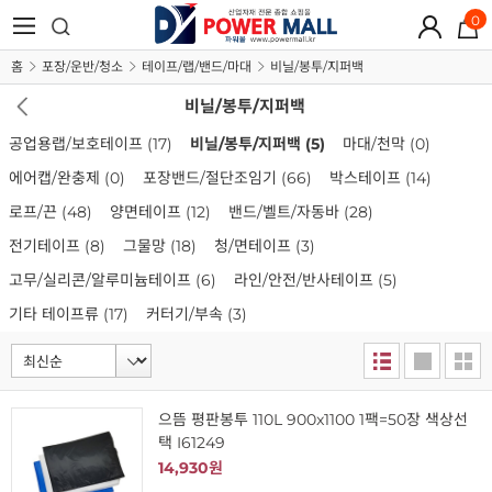
0
홈
포장/운반/청소
테이프/랩/밴드/마대
비닐/봉투/지퍼백
비닐/봉투/지퍼백
공업용랩/보호테이프
(17)
비닐/봉투/지퍼백
(5)
마대/천막
(0)
에어캡/완충제
(0)
포장밴드/절단조임기
(66)
박스테이프
(14)
로프/끈
(48)
양면테이프
(12)
밴드/벨트/자동바
(28)
전기테이프
(8)
그물망
(18)
청/면테이프
(3)
고무/실리콘/알루미늄테이프
(6)
라인/안전/반사테이프
(5)
기타 테이프류
(17)
커터기/부속
(3)
으뜸 평판봉투 110L 900x1100 1팩=50장 색상선
택 I61249
14,930원