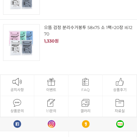
으뜸 검정 분리수거봉투 58x75 소 1팩=20장 I612
70
1,330원
공지사항
이벤트
FAQ
상품후기
상품문의
1:1문의
갤러리
자료실