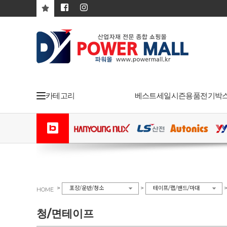
카테고리
베스트
세일
시즌용품
전기박
>
>
포장/운반/청소
테이프/랩/밴드/마대
HOME
청/면테이프