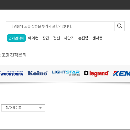
에어컨
장갑
전선
차단기
분전함
센서등
인기검색어
스
조명
견적문의
>
청/면테이프