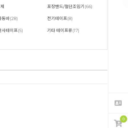
충제
포장밴드/절단조임기
(66)
자동바
(28)
전기테이프
(8)
반사테이프
(5)
기타 테이프류
(17)
0