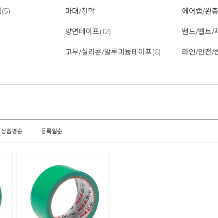
백
(5)
마대/천막
에어캡/완
양면테이프
(12)
밴드/벨트/
고무/실리콘/알루미늄테이프
(6)
라인/안전/
상품평순
등록일순