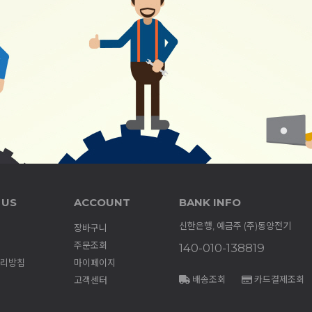
 US
ACCOUNT
BANK INFO
신한은행, 예금주 (주)동양전기
장바구니
주문조회
140-010-138819
리방침
마이페이지
배송조회
카드결제조회
고객센터