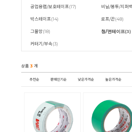
공업용랩/보호테이프
(17)
비닐/봉투/지퍼
박스테이프
(14)
로프/끈
(48)
그물망
(18)
청/면테이프
(3)
커터기/부속
(3)
상품
3
개
추천순
판매인기순
낮은가격순
높은가격순