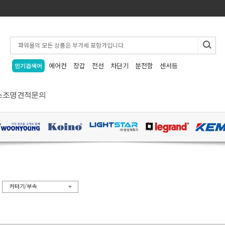
에어컨
장갑
전선
차단기
분전함
센서등
인기검색어
스
조명
견적문의
>
커터기/부속