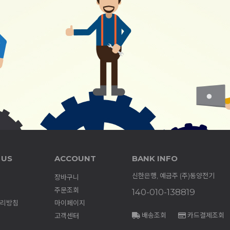
 US
ACCOUNT
BANK INFO
신한은행, 예금주 (주)동양전기
장바구니
주문조회
140-010-138819
리방침
마이페이지
배송조회
카드결제조회
고객센터