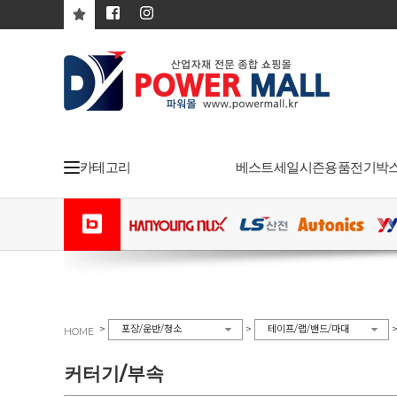
카테고리
베스트
세일
시즌용품
전기박
>
>
포장/운반/청소
테이프/랩/밴드/마대
HOME
커터기/부속