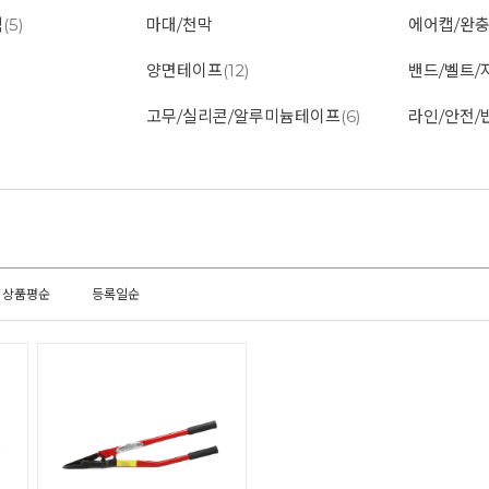
백
(5)
마대/천막
에어캡/완
양면테이프
(12)
밴드/벨트/
고무/실리콘/알루미늄테이프
(6)
라인/안전/
상품평순
등록일순