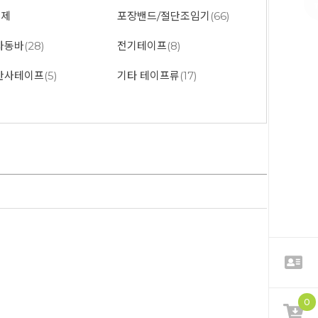
충제
포장밴드/절단조임기
(66)
자동바
(28)
전기테이프
(8)
반사테이프
(5)
기타 테이프류
(17)
0