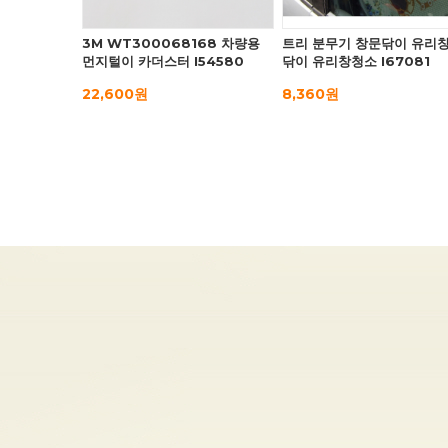
3M WT300068168 차량용
트리 분무기 창문닦이 유리
먼지털이 카더스터 I54580
닦이 유리창청소 I67081
22,600원
8,360원