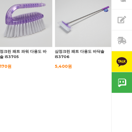
정크린 패트 파워 다용도 바
삼정크린 패트 다용도 바닥솔
솔 I53705
I53706
,170원
5,400원