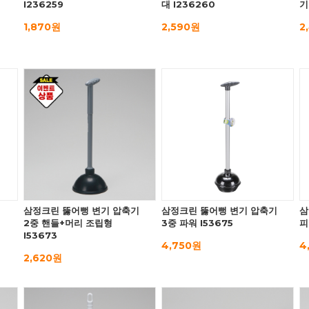
I236259
대 I236260
기
1,870원
2,590원
2
삼정크린 뚫어뻥 변기 압축기
삼정크린 뚫어뻥 변기 압축기
삼
2중 핸들+머리 조립형
3중 파워 I53675
피
I53673
4,750원
4
2,620원