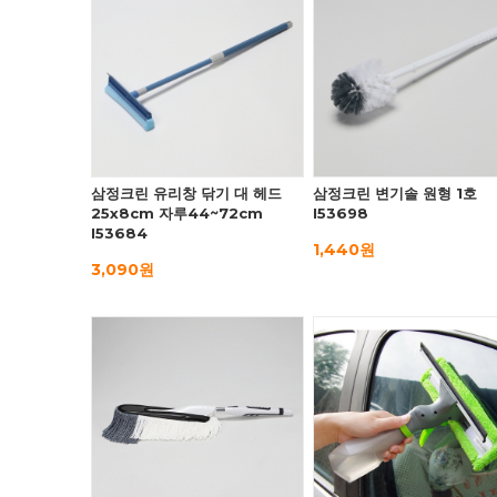
삼정크린 유리창 닦기 대 헤드
삼정크린 변기솔 원형 1호
25x8cm 자루44~72cm
I53698
I53684
1,440원
3,090원