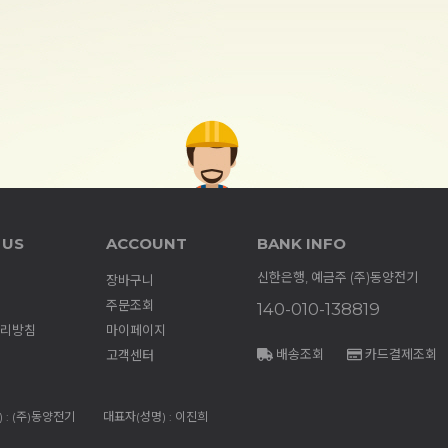
 US
ACCOUNT
BANK INFO
신한은행, 예금주 (주)동양전기
장바구니
주문조회
140-010-138819
리방침
마이페이지
배송조회
카드결제조회
고객센터
 : (주)동양전기
대표자(성명) : 이진희