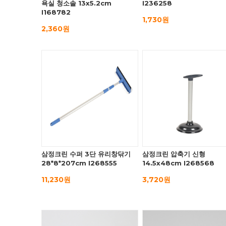
욕실 청소솔 13x5.2cm
I236258
I168782
1,730원
2,360원
삼정크린 수퍼 3단 유리창닦기
삼정크린 압축기 신형
28*8*207cm I268555
14.5x48cm I268568
11,230원
3,720원