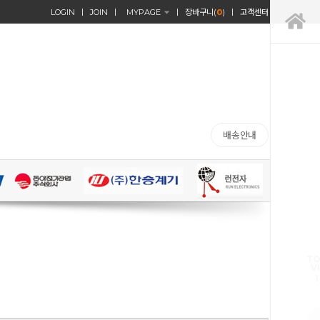
LOGIN
JOIN
MYPAGE
장바구니(
0
)
고객센터
배송안내
TO
V
1