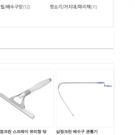
리필/배수구망
(12)
청소기/거치대/파리채
(11)
정크린 스프레이 유리창 닦
삼정크린 배수구 관통기