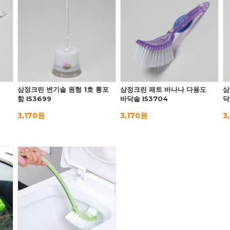
삼정크린 변기솔 원형 1호 통포
삼정크린 패트 바나나 다용도
삼
함 I53699
바닥솔 I53704
닥
3,170원
3,170원
3