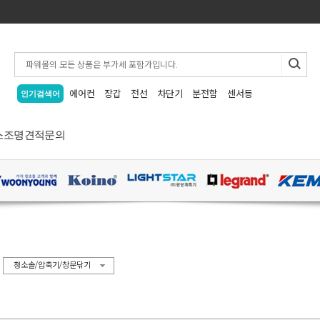
에어컨
장갑
전선
차단기
분전함
센서등
인기검색어
스
조명
견적문의
>
청소솔/압축기/창문닦기