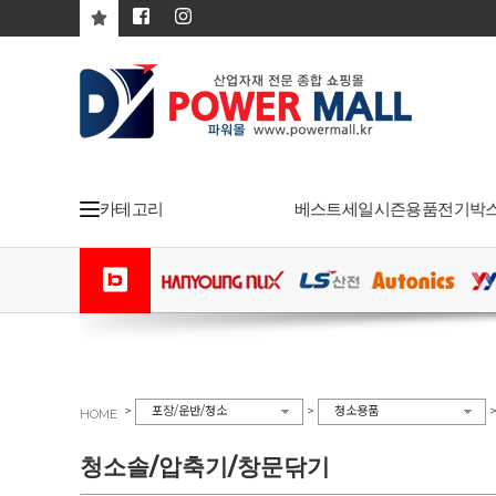
카테고리
베스트
세일
시즌용품
전기박
>
>
포장/운반/청소
청소용품
HOME
청소솔/압축기/창문닦기