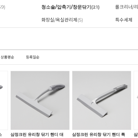
59)
청소솔/압축기/창문닦기
(21)
롤크리너/
화장실/욕실관리제
(5)
특수세제
상품평순
등록일순
소
삼정크린 유리창 닦기 핸디 대
삼정크린 유리창 닦기 핸디 특
삼