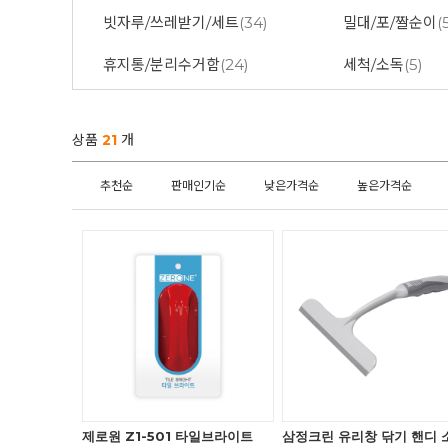
빗자루/쓰레받기/세트
(34)
밀대/포/짤순이
(
휴지통/분리수거함
(24)
세척/소독
(5)
상품
21
개
추천순
판매인기순
낮은가격순
높은가격순
제로원 Z1-501 타일브라이트
삼정크린 유리창 닦기 핸디 