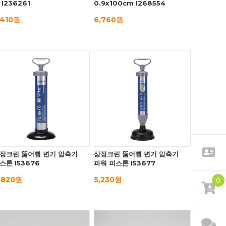
 I236261
0.9x100cm I268554
,410원
6,760원
정크린 뚫어뻥 변기 압축기
삼정크린 뚫어뻥 변기 압축기
스톤 I53676
파워 피스톤 I53677
,820원
5,230원
0