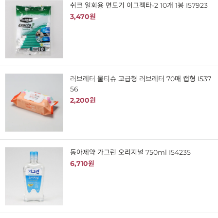
쉬크 일회용 면도기 이그젝타-2 10개 1봉 I57923
3,470원
러브레터 물티슈 고급형 러브레터 70매 캡형 I537
56
2,200원
동아제약 가그린 오리지널 750ml I54235
6,710원