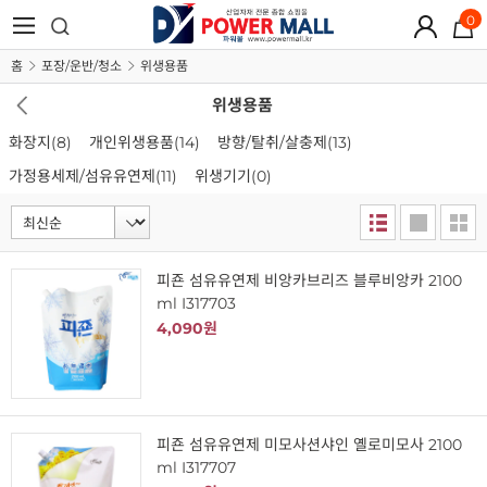
0
홈
포장/운반/청소
위생용품
위생용품
화장지
(8)
개인위생용품
(14)
방향/탈취/살충제
(13)
가정용세제/섬유유연제
(11)
위생기기
(0)
피죤 섬유유연제 비앙카브리즈 블루비앙카 2100
ml I317703
4,090원
피죤 섬유유연제 미모사션샤인 옐로미모사 2100
ml I317707