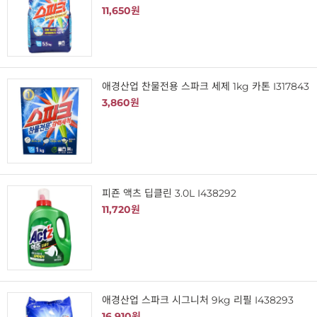
11,650원
애경산업 찬물전용 스파크 세제 1kg 카톤 I317843
3,860원
피죤 액츠 딥클린 3.0L I438292
11,720원
애경산업 스파크 시그니처 9kg 리필 I438293
16,910원