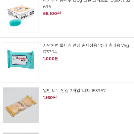
캉가루 미용비누 130g 그린 스피드쇼 100EA I132
696
68,100원
자연처럼 물티슈 안심 손세정용 20매 휴대용 75g
I75304
1,000원
일반 비누 인삼 3개입 1세트 I53967
1,160원