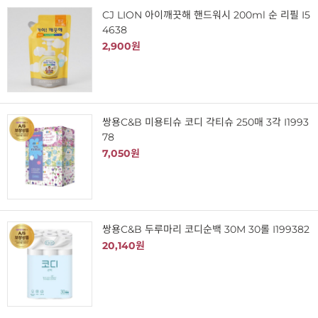
CJ LION 아이깨끗해 핸드워시 200ml 순 리필 I5
4638
2,900원
쌍용C&B 미용티슈 코디 각티슈 250매 3각 I1993
78
7,050원
쌍용C&B 두루마리 코디순백 30M 30롤 I199382
20,140원