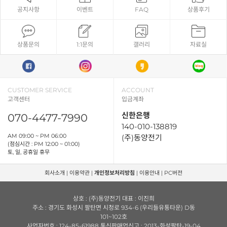
공지사항
이벤트
FAQ
상품후기
상품문의
1:1문의
갤러리
자료실
CUSTOMER SERVICE
ACCOUNT
고객센터
입금계좌
신한은행
070-4477-7990
140-010-138819
AM 09:00 ~ PM 06:00
(주)동양전기
(점심시간 : PM 12:00 ~ 01:00)
토, 일, 공휴일 휴무
회사소개
|
이용약관
|
개인정보처리방침
|
이용안내
|
PC버전
상호 : (주)동양전기 대표 : 이진희
주소 : 경기도 화성시 팔탄면 시청로 934-6 (우리들유통타운) D동
101~102호
사업자번호 : 124-85-61988 통신판매업신고 : 2013-화성팔탄-19-04