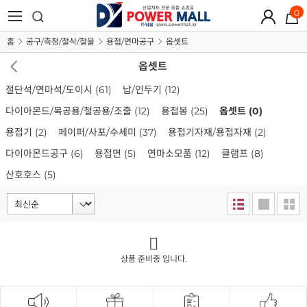
0
홈
공구/측정/절삭/철물
용접/연마공구
옵셋트
옵셋트
절단석/연마석/도이시
(61)
납/인두기
(12)
다이아몬드/목공용/철공용/조줄
(12)
용접봉
(25)
옵셋트
(0)
용접기
(2)
페이퍼/사포/수세미
(37)
용접기자재/용접자재
(2)
다이아몬드공구
(6)
용접면
(5)
연마소모품
(12)
클램프
(8)
산호호스
(5)
상품 준비중 입니다.