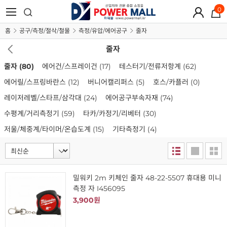
0
홈
공구/측정/절삭/철물
측정/유압/에어공구
줄자
줄자
줄자
(80)
에어건/스프레이건
(17)
테스터기/전류저항계
(62)
에어릴/스프링바란스
(12)
버니어캘리퍼스
(5)
호스/카플러
(0)
레이저레벨/스타프/삼각대
(24)
에어공구부속자재
(74)
수평계/거리측정기
(59)
타카/카정기/리베터
(30)
저울/체중계/타이머/온습도계
(15)
기타측정기
(4)
밀워키 2m 키체인 줄자 48-22-5507 휴대용 미니
측정 자 I456095
3,900원