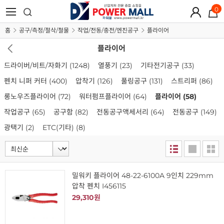
0
홈
공구/측정/절삭/철물
작업/전동/충전/엔진공구
플라이어
플라이어
드라이버/비트/자화기
(1248)
열풍기
(23)
기타전기공구
(33)
펜치 니퍼 커터
(400)
압착기
(126)
풀링공구
(131)
스트리퍼
(86)
롱노우즈플라이어
(72)
워터펌프플라이어
(64)
플라이어
(58)
작업공구
(65)
공구함
(82)
전동공구액세서리
(64)
전동공구
(149)
광택기
(2)
ETC(기타)
(8)
밀워키 플라이어 48-22-6100A 9인치 229mm
압착 펜치 I456115
29,310원