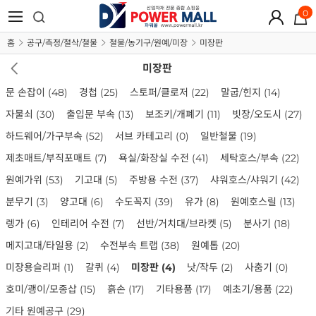
0
홈
공구/측정/절삭/철물
철물/농기구/원예/미장
미장판
미장판
문 손잡이
(48)
경첩
(25)
스토퍼/클로저
(22)
말굽/힌지
(14)
자물쇠
(30)
출입문 부속
(13)
보조키/개폐기
(11)
빗장/오도시
(27)
하드웨어/가구부속
(52)
서브 카테고리
(0)
일반철물
(19)
제초매트/부직포매트
(7)
욕실/화장실 수전
(41)
세탁호스/부속
(22)
원예가위
(53)
기고대
(5)
주방용 수전
(37)
샤워호스/샤워기
(42)
분무기
(3)
양고대
(6)
수도꼭지
(39)
유가
(8)
원예호스릴
(13)
렝가
(6)
인테리어 수전
(7)
선반/거치대/브라켓
(5)
분사기
(18)
메지고대/타일용
(2)
수전부속 트랩
(38)
원예톱
(20)
미장용슬리퍼
(1)
갈퀴
(4)
미장판
(4)
낫/작두
(2)
사춤기
(0)
호미/괭이/모종삽
(15)
흙손
(17)
기타용품
(17)
예초기/용품
(22)
기타 원예공구
(29)