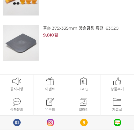
흙손 375x335mm 양손겸용 흙판 I63020
9,810원
공지사항
이벤트
FAQ
상품후기
상품문의
1:1문의
갤러리
자료실