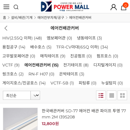
0
홈
설비/배관/기계
에어컨부자재/공구
에어컨배관커버
에어컨배관커버
HIV(2.5SQ 이하)
(48)
엠보페어관
(0)
냉동테이프
(3)
용접공구
(14)
배수호스
(5)
TFR-CV마대(6SQ 이하)
(34)
고무발포페어관
(0)
매직테이프
(9)
진공펌프
(0)
펌프호스
(0)
VCTF
(9)
에어컨배관커버
(15)
전기테이프
(8)
디지털게이지
(0)
씽크호스
(2)
RN-F H07
(0)
은박테이프
(3)
게이지호스/진공호스
(14)
VCTF-SB
(1)
피팅류
(0)
누설탐지
(0)
한국배관커버 SD-77 에어컨 배관 파이프 투명 77
mm 2M I395208
12,800원