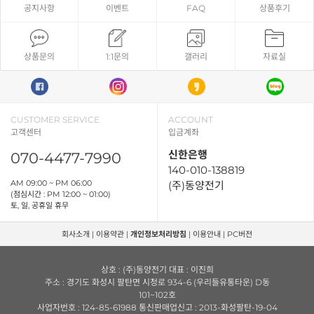
공지사항
이벤트
FAQ
상품후기
상품문의
1:1문의
갤러리
자료실
CUSTOMER SERVICE
ACCOUNT
고객센터
입금계좌
신한은행
070-4477-7990
140-010-138819
AM 09:00 ~ PM 06:00
(주)동양전기
(점심시간 : PM 12:00 ~ 01:00)
토, 일, 공휴일 휴무
회사소개
|
이용약관
|
개인정보처리방침
|
이용안내
|
PC버전
상호 : (주)동양전기 대표 : 이진희
주소 : 경기도 화성시 팔탄면 시청로 934-6 (우리들유통타운) D동
101~102호
사업자번호 : 124-85-61988 통신판매업신고 : 2013-화성팔탄-19-04