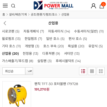
0
홈
설비/배관/기계
공조/환풍기/펌프/호스
산업용
산업용
시로코팬
(5)
자동개폐식
(7)
자동셔터식
(14)
수동셔터식(일반)
(11)
윌로펌프
(13)
한일펌프
(7)
일반 호스
(5)
편사 호스
(5)
기타 호스
(11)
개방형
(3)
호스 부속
(20)
욕실용
(20)
유압식
(5)
산업용
(20)
천정용
(13)
디퓨져팬
(9)
셔터만
(13)
가스배출기/후드캡
(8)
실링팬
(3)
후레시블덕트
(14)
팬직 TFT-30 포터블팬 I79728
191,270원