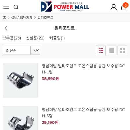
0
홈
설비/배관/기계
멀티조인트
멀티조인트
보수용
(23)
신설용
(22)
커플링
(1)
영남메탈 멀티조인트 고온스팀용 동관 보수용 RC
H-L형
38,590원
영남메탈 멀티조인트 고온스팀용 동관 보수용 RC
H-S형
29,190원