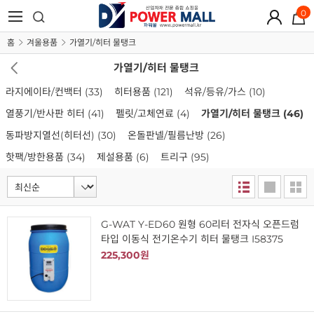
0
홈
겨울용품
가열기/히터 물탱크
가열기/히터 물탱크
라지에이타/컨백터
(33)
히터용품
(121)
석유/등유/가스
(10)
열풍기/반사판 히터
(41)
펠릿/고체연료
(4)
가열기/히터 물탱크
(46)
동파방지열선(히터선)
(30)
온돌판넬/필름난방
(26)
핫팩/방한용품
(34)
제설용품
(6)
트리구
(95)
G-WAT Y-ED60 원형 60리터 전자식 오픈드럼
타입 이동식 전기온수기 히터 물탱크 I58375
225,300원