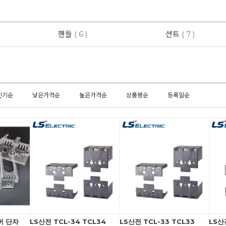
핸들
( 6 )
션트
( 7 )
인기순
낮은가격순
높은가격순
상품평순
등록일순
버 단자
LS산전 TCL-34 TCL34
LS산전 TCL-33 TCL33
LS산