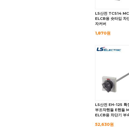
LS산전 TCS14 M
ELCB용 숏타입 차
자커버
1,870원
LS산전 EH-125 
부조작핸들 E핸들 M
ELCB용 차단기 부
52,630원