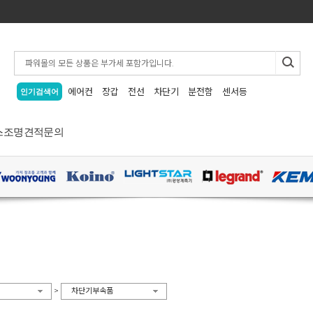
에어컨
장갑
전선
차단기
분전함
센서등
인기검색어
스
조명
견적문의
>
차단기부속품