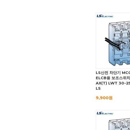
LS산전 차단기 MC
ELCB용 보조스위
AX(T) LWT 30-25
LS
9,900원