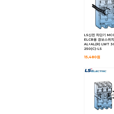
LS산전 차단기 MC
ELCB용 경보스위
AL+AL(R) LWT 3
250(C)-LS
15,480원