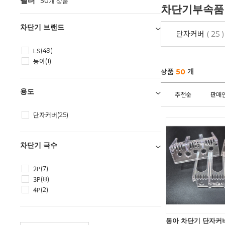
필터
50개 상품
차단기부속품
차단기 브랜드
단자커버
( 25 )
LS
(49)
동아
(1)
상품
50
개
용도
추천순
판매
단자커버
(25)
차단기 극수
2P
(7)
3P
(8)
4P
(2)
동아 차단기 단자커