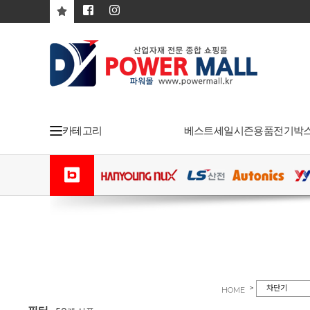
카테고리
베스트
세일
시즌용품
전기박
>
차단기
HOME