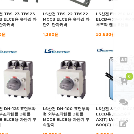
전 TBS-23 TBS23
LS산전 TBS-22 TBS22
LS산전 EH-250 MC
B ELCB용 숏타입 차
MCCB ELCB용 숏타입 차
ELCB용 차단기 확장
 단자커버
단기 단자커버
부조작 핸들 E핸들
90원
1,390원
52,630원
0
전 DH-125 표면부착
LS산전 DH-100 표면부착
LS산전 차단기 MCC
부조작핸들 D핸들
형 외부조작핸들 D핸들
ELCB용 보조스위치
B ELCB용 차단기 부
MCCB ELCB용 차단기 부
AX(T) LWT 400-
치
속장치
800(C)-LS