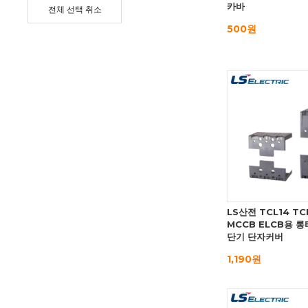
카바
전체 선택 취소
500원
LS산전 TCL14 TC
MCCB ELCB용 롱
단기 단자커버
1,190원