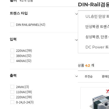
필터
42개 상품
DIN-Rail
트랜스 타입
UL승인 단상 
DIN RAIL&PANEL
(42)
단상복권 트랜
삼상복권, 단권 C
입력
DC Power 
220VAC
(18)
380VAC
(12)
440VAC
(12)
상품
42
개
출력
추천순
판매
24VAC
(3)
110VAC
(18)
220VAC
(18)
0-24,0-24
(3)