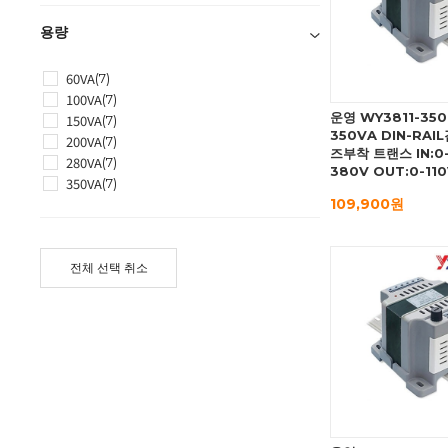
용량
60VA
(7)
100VA
(7)
운영 WY3811-35
150VA
(7)
350VA DIN-RAI
200VA
(7)
즈부착 트랜스 IN:0
280VA
(7)
380V OUT:0-11
350VA
(7)
109,900원
전체 선택 취소