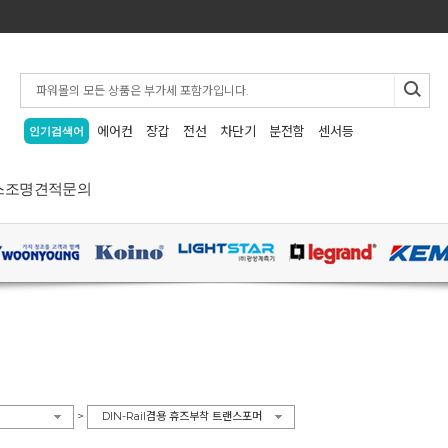
에어컨
장갑
전선
차단기
분전함
센서등
인기검색어
스
조명
견적문의
>
DIN-Rail겸용 휴즈부착 트랜스포머