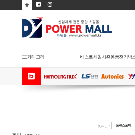
카테고리
베스트
세일
시즌용품
전기박
>
트랜스포머
HOME