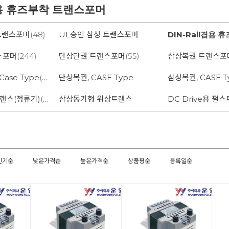
겸용 휴즈부착 트랜스포머
트랜스포머
(48)
UL승인 삼상 트랜스포머
스포머
(244)
단상단권 트랜스포머
(55)
삼상복권 트랜스포
ase Type
(22)
단상복권, CASE Type
삼상복권, CASE T
트랜스(정류기)
(9)
삼상동기형 위상트랜스
DC Drive용 펄
인기순
낮은가격순
높은가격순
상품평순
등록일순