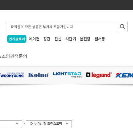
에어컨
장갑
전선
차단기
분전함
센서등
인기검색어
스
조명
견적문의
>
DIN-Rail형 트랜스포머