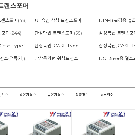
형 트랜스포머
트랜스포머
(48)
UL승인 삼상 트랜스포머
스포머
(244)
단상단권 트랜스포머
(55)
삼상복권 트랜스포
ase Type
(22)
단상복권, CASE Type
삼상복권, CASE T
트랜스(정류기)
(9)
삼상동기형 위상트랜스
DC Drive용 펄
인기순
낮은가격순
높은가격순
상품평순
등록일순