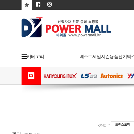
카테고리
베스트
세일
시즌용품
전기박
>
트랜스포머
HOME