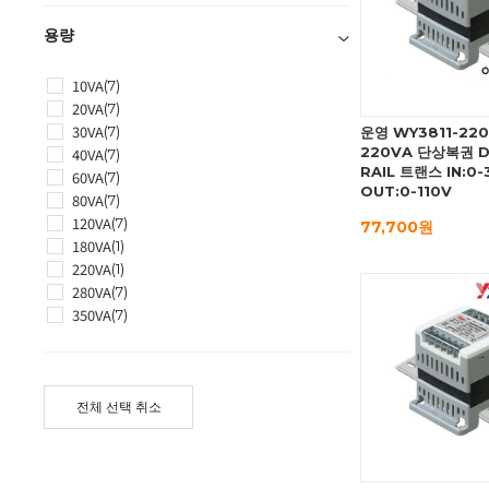
용량
10VA
(7)
20VA
(7)
30VA
(7)
운영 WY3811-22
220VA 단상복권 D
40VA
(7)
RAIL 트랜스 IN:0
60VA
(7)
OUT:0-110V
80VA
(7)
120VA
(7)
77,700원
180VA
(1)
220VA
(1)
280VA
(7)
350VA
(7)
전체 선택 취소