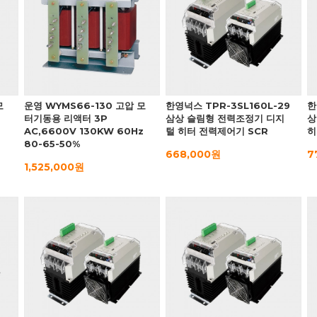
모
운영 WYMS66-130 고압 모
한영넉스 TPR-3SL160L-29
한
터기동용 리액터 3P
삼상 슬림형 전력조정기 디지
상
AC,6600V 130KW 60Hz
털 히터 전력제어기 SCR
히
80-65-50%
668,000원
7
1,525,000원