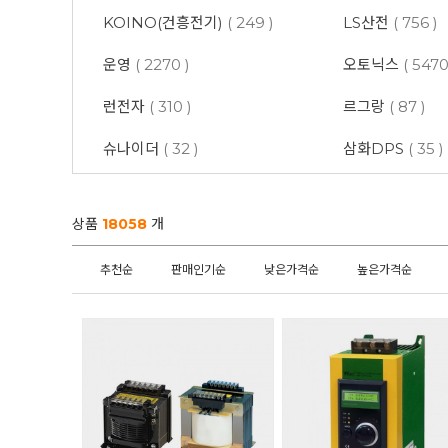
KOINO(건흥전기)
( 249 )
LS산전
( 756 )
운영
( 2270 )
오토닉스
( 5470
런전자
( 310 )
르그랑
( 87 )
슈나이더
( 32 )
삼화DPS
( 35 )
상품
18058
개
추천순
판매인기순
낮은가격순
높은가격순