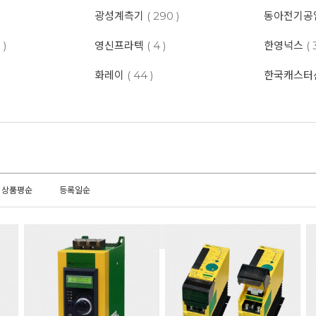
광성계측기
( 290 )
동아전기공
 )
영신프라텍
( 4 )
한영넉스
( 
화레이
( 44 )
한국캐스터
상품평순
등록일순