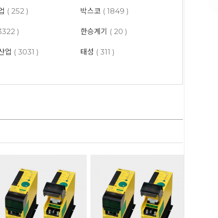
업
( 252 )
박스코
( 1849 )
3322 )
한승계기
( 20 )
산업
( 3031 )
태성
( 311 )