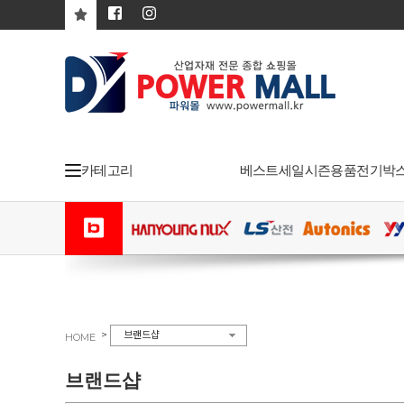
카테고리
베스트
세일
시즌용품
전기박
>
브랜드샵
HOME
브랜드샵