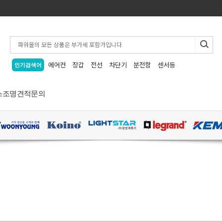
에어컨
장갑
전선
차단기
분전함
센서등
인기검색어
스
조명
견적문의