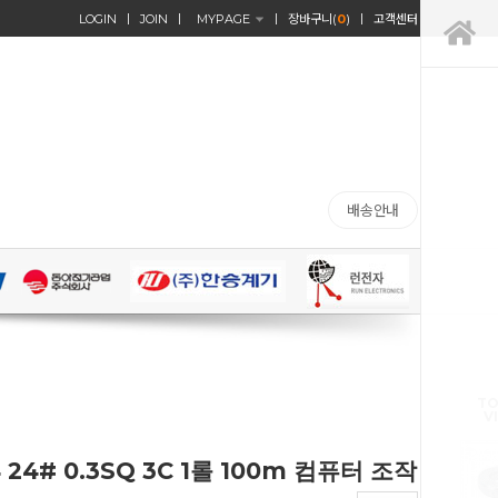
LOGIN
JOIN
MYPAGE
장바구니(
0
)
고객센터
배송안내
TO
V
24# 0.3SQ 3C 1롤 100m 컴퓨터 조작