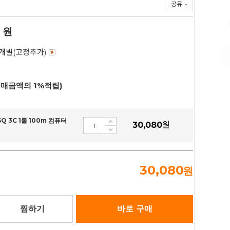
공유
원
 개별(고정추가)
구매금액의 1%적립)
Q 3C 1롤 100m 컴퓨터
30,080
원
30,080
원
찜하기
바로 구매