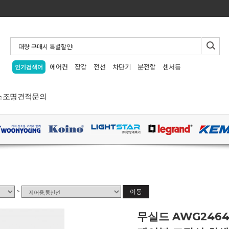
에어컨
장갑
전선
차단기
분전함
센서등
인기검색어
스
조명
견적문의
>
이동
무실드 AWG2464 