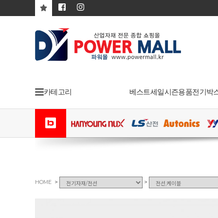
카테고리
베스트
세일
시즌용품
전기박
>
>
HOME