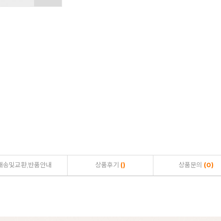
배송및교환,반품안내
상품후기
()
상품문의
(0)