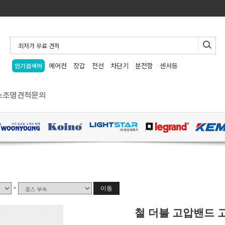
에어컨
장갑
전선
차단기
분전함
센서등
인기검색어
스
조명
견적문의
>
이동
철 더블 고압밴드 