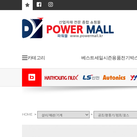
카테고리
베스트
세일
시즌용품
전기박
>
>
HOME