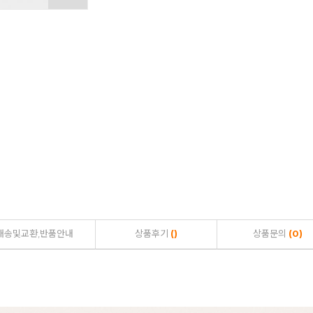
배송및교환,반품안내
상품후기
()
상품문의
(0)