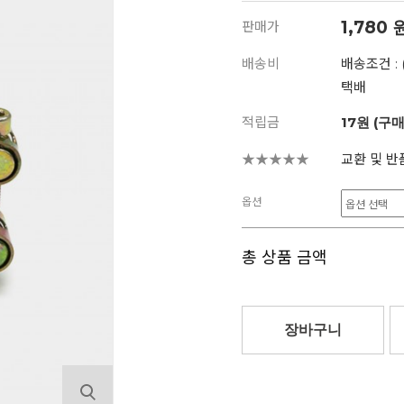
1,780
판매가
배송비
배송조건 : 
택배
적립금
17원 (구
★★★★★
교환 및 반
옵션
총 상품 금액
장바구니