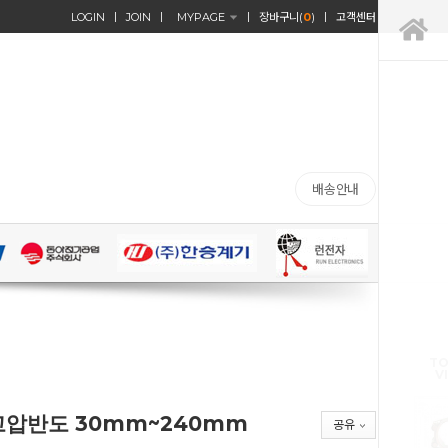
LOGIN
JOIN
MYPAGE
장바구니(
0
)
고객센터
배송안내
TO
V
고압반도 30mm~240mm
공유