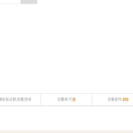
배송및교환,반품안내
상품후기
()
상품문의
(0)