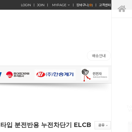
LOGIN
JOIN
MYPAGE
장바구니(
0
)
고객센터
배송안내
TO
V
트타입 분전반용 누전차단기 ELCB
공유