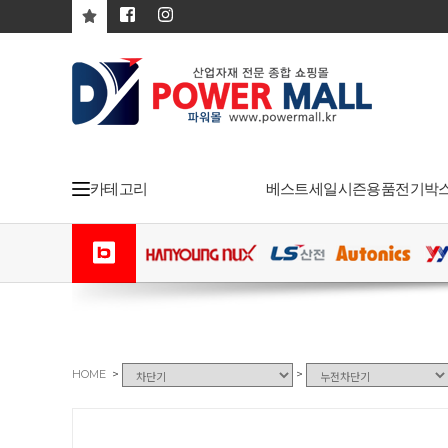
카테고리
베스트
세일
시즌용품
전기박
>
>
HOME