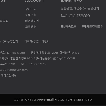
 US
ACCOUNT
BANK INFO
신한은행, 예금주 (주)동양전기
장바구니
주문조회
140-010-138819
리방침
마이페이지
배송조회
카드결제조회
고객센터
 : (주)동양전기
대표자(성명) : 이진희
 : 124-85-61988
통신판매업 신고 : 2013-화성팔탄-19-04
도 화성시 팔탄면 시청로 934-6 (우리들유통타운) D동 101~102호
-4477-7990
팩스 : 031-629-7781
660074@naver.com
 메이크샵(주)
COPYRIGHT (C)
powermall.kr
ALL RIGHTS RESERVED.